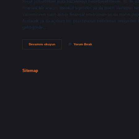
hisse yükselirken para kazanmayı hedefleyebilirsin. TL’de 
finansal bir aracın, menkul kıymetin ya da malın ilerleyen ta
Yatırımcının satın aldığı finansal enstrüman ya da malın de
Açılacak ya da açılmış bir pozisyonun belirlenen seviyeden ka
geldiğinde…
Borsada
Devamını okuyun
Yorum Bırak
Pozisyon
Ne
Demek
Sitemap