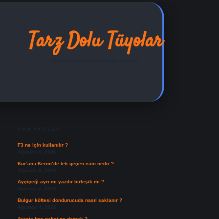
Tarz Dolu Tüyolar
Şıklıkla hayatına renk katan öneriler!
SIDEBAR
ilbet yeni giriş adresi
SON YAZILAR
F3 ne için kullanılır ?
Ağustos 6, 2026
Kur’an-ı Kerim’de tek geçen isim nedir ?
Ağustos 6, 2026
Ayçiçeği ayrı mı yazılır birleşik mi ?
Ağustos 5, 2026
Bulgur köftesi dondurucuda nasıl saklanır ?
Ağustos 4, 2026
Araçta boş paket ne demek ?