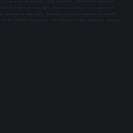
uzun pozisyon ne demek? Long position; yatırımcının herhangi
rihlerde değerinin artacağını düşünerek bunları satın almasıdır.
ğeri artarsa kâr elde edilir. Borsada pozisyon kapatma ne demek?
rlı bir şekilde kapanması için kullanılır. Fiyat, beklenen seviyeye