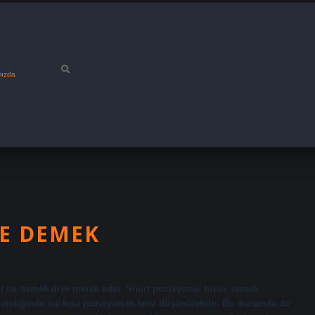
mızda
E DEMEK
rt ne demek diye merak eder. Short pozisyonu, hisse senedi
ndiğinde ise kısa pozisyonun tersi düşünülebilir. Bu durumda da