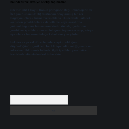
halindedir ve tavsiye niteliği taşımazlar.
Sitemiz, 5651 Sayılı Kanun gereğince Bilgi Teknolojileri ve
İletişim Kurumu (BTK) tarafından onaylanmış bir Yer
Sağlayıcı olarak hizmet vermektedir. Bu nedenle, sitedeki
içerikleri proaktif olarak denetleme veya araştırma
yükümlülüğümüz bulunmamaktadır. Ancak, üyelerimiz
yazdıkları içeriklerin sorumluluğunu taşımakta olup, siteye
üye olarak bu sorumluluğu kabul etmiş sayılırlar.
Hukuka ve yasal düzenlemelere aykırı olduğunu
düşündüğünüz içerikleri,
backlinkpanelicomtr@gmail.com
adresine bildirmeniz halinde, ilgili içerikler yasal süre
içerisinde sitemizden kaldırılacaktır.
Arama