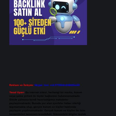
Reklam ve İletişim:
Skype: live:.cid.575569c608265c69
Yasal Uyarı:
Bu internet sitesi, herhangi bir marka, kurum
veya şahıs şirketi ile hiçbir bağlantısı bulunmamaktadır.
Sitede yalnızca kendi hazırladığımız makaleler
paylaşılmaktadır. Burada yer alan içerikler haber niteliği
taşımamakta olup, gerçek kurum ve kişiler hakkında
paylaşım yapılmamaktadır. Gerçek kurum ve kişiler ile isim
benzerlikleri tamamen tesadüfidir. Sitemizdeki bilgiler taslak