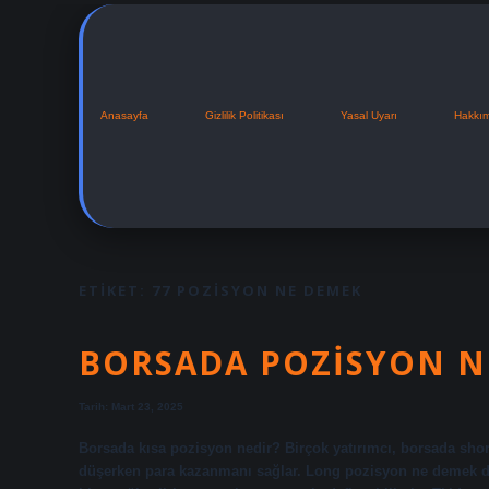
Anasayfa
Gizlilik Politikası
Yasal Uyarı
Hakkı
ETIKET:
77 POZISYON NE DEMEK
BORSADA POZISYON N
Tarih: Mart 23, 2025
Borsada kısa pozisyon nedir? Birçok yatırımcı, borsada sho
düşerken para kazanmanı sağlar. Long pozisyon ne demek de