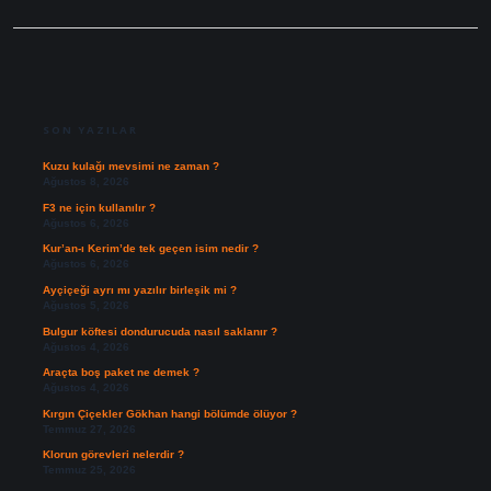
SIDEBAR
SON YAZILAR
Kuzu kulağı mevsimi ne zaman ?
Ağustos 8, 2026
F3 ne için kullanılır ?
Ağustos 6, 2026
Kur’an-ı Kerim’de tek geçen isim nedir ?
Ağustos 6, 2026
Ayçiçeği ayrı mı yazılır birleşik mi ?
Ağustos 5, 2026
Bulgur köftesi dondurucuda nasıl saklanır ?
Ağustos 4, 2026
Araçta boş paket ne demek ?
Ağustos 4, 2026
Kırgın Çiçekler Gökhan hangi bölümde ölüyor ?
Temmuz 27, 2026
Klorun görevleri nelerdir ?
Temmuz 25, 2026