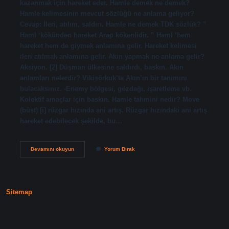
kazanmak için hareket eder. Hamle demek ne demek?
Hamle kelimesinin mevcut sözlüğü ne anlama geliyor?
Cevap: İleri, atılım, saldırı. Hamle ne demek TDK sözlük? ”
Haml ‘kökünden hareket Arap kökenlidir. ” Haml ‘hem
hareket hem de giymek anlamına gelir. Hareket kelimesi
ileri atılmak anlamına gelir. Akın yapmak ne anlama gelir?
Aksiyon. [2] Düşman ülkesine saldırdı, baskın. Akın
anlamları nelerdir? Vikisörkuk’ta Akın’ın bir tanımını
bulacaksınız. -Enemy bölgesi, gözdağı, işaretleme vb.
Kolektif amaçlar için baskın. Hamle tahmini nedir? Move
(büst) [i] rüzgar hızında ani artış. Rüzgar hızındaki ani artış
hareket edebilecek şekilde, bu…
Akın
Devamını okuyun
Yorum Bırak
Ve
Hamle
Ne
Anlama
Gelir
Sitemap