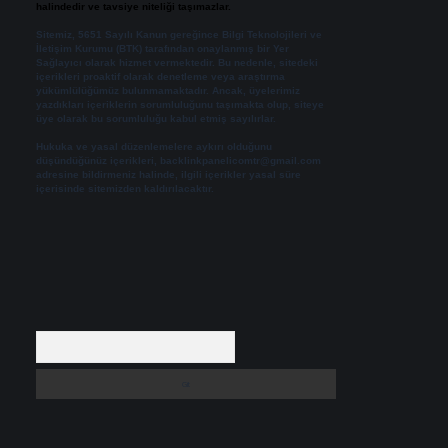
halindedir ve tavsiye niteliği taşımazlar.
Sitemiz, 5651 Sayılı Kanun gereğince Bilgi Teknolojileri ve
İletişim Kurumu (BTK) tarafından onaylanmış bir Yer
Sağlayıcı olarak hizmet vermektedir. Bu nedenle, sitedeki
içerikleri proaktif olarak denetleme veya araştırma
yükümlülüğümüz bulunmamaktadır. Ancak, üyelerimiz
yazdıkları içeriklerin sorumluluğunu taşımakta olup, siteye
üye olarak bu sorumluluğu kabul etmiş sayılırlar.
Hukuka ve yasal düzenlemelere aykırı olduğunu
düşündüğünüz içerikleri,
backlinkpanelicomtr@gmail.com
adresine bildirmeniz halinde, ilgili içerikler yasal süre
içerisinde sitemizden kaldırılacaktır.
Arama