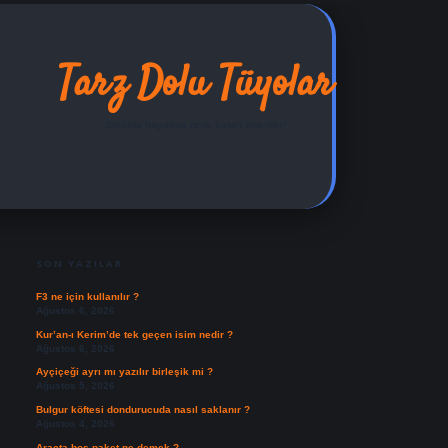
Tarz Dolu Tüyolar
Şıklıkla hayatına renk katan öneriler!
SIDEBAR
ilbet yeni giriş adresi
SON YAZILAR
F3 ne için kullanılır ?
Ağustos 6, 2026
Kur’an-ı Kerim’de tek geçen isim nedir ?
Ağustos 6, 2026
Ayçiçeği ayrı mı yazılır birleşik mi ?
Ağustos 5, 2026
Bulgur köftesi dondurucuda nasıl saklanır ?
Ağustos 4, 2026
Araçta boş paket ne demek ?