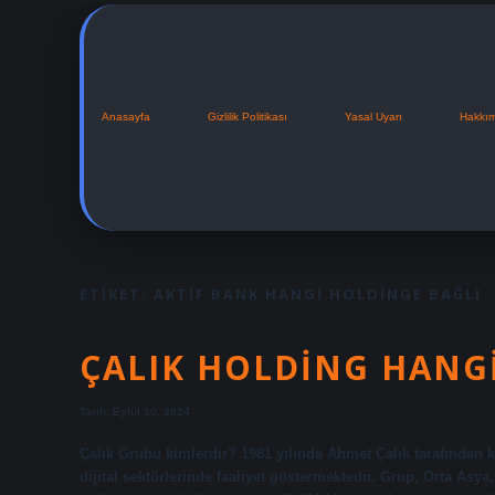
Anasayfa
Gizlilik Politikası
Yasal Uyarı
Hakkı
ETIKET:
AKTIF BANK HANGI HOLDINGE BAĞLI
ÇALIK HOLDING HANGI
Tarih: Eylül 10, 2024
Çalık Grubu kimlerdir? 1981 yılında Ahmet Çalık tarafından ku
dijital sektörlerinde faaliyet göstermektedir. Grup, Orta As