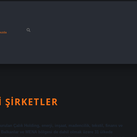
mızda
 ŞIRKETLER
rulan Çalık Holding, enerji, inşaat, madencilik, tekstil, finans ve
ya, Balkanlar ve MENA bölgesi de dahil olmak üzere 31 ülkede