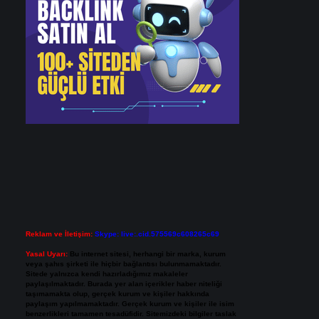
Reklam ve İletişim:
Skype: live:.cid.575569c608265c69
Yasal Uyarı:
Bu internet sitesi, herhangi bir marka, kurum
veya şahıs şirketi ile hiçbir bağlantısı bulunmamaktadır.
Sitede yalnızca kendi hazırladığımız makaleler
paylaşılmaktadır. Burada yer alan içerikler haber niteliği
taşımamakta olup, gerçek kurum ve kişiler hakkında
paylaşım yapılmamaktadır. Gerçek kurum ve kişiler ile isim
benzerlikleri tamamen tesadüfidir. Sitemizdeki bilgiler taslak