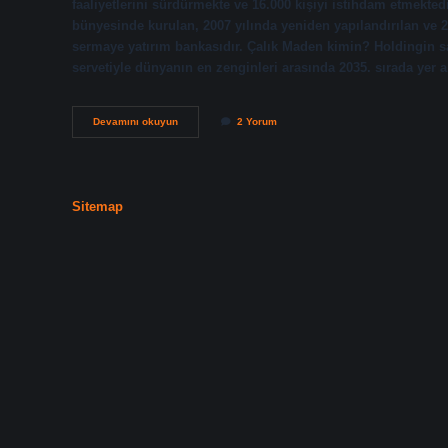
faaliyetlerini sürdürmekte ve 16.000 kişiyi istihdam etmekted
bünyesinde kurulan, 2007 yılında yeniden yapılandırılan ve 20
sermaye yatırım bankasıdır. Çalık Maden kimin? Holdingin sa
servetiyle dünyanın en zenginleri arasında 2035. sırada yer 
Çalık
Devamını okuyun
2 Yorum
Holding
Hangi
Şirketler
Sitemap