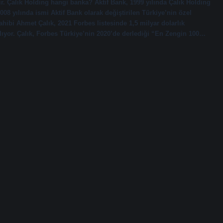
ir. Çalık Holding hangi banka? Aktif Bank, 1999 yılında Çalık Holding
08 yılında ismi Aktif Bank olarak değiştirilen Türkiye’nin özel
hibi Ahmet Çalık, 2021 Forbes listesinde 1,5 milyar dolarlık
alıyor. Çalık, Forbes Türkiye’nin 2020’de derlediği “En Zengin 100…