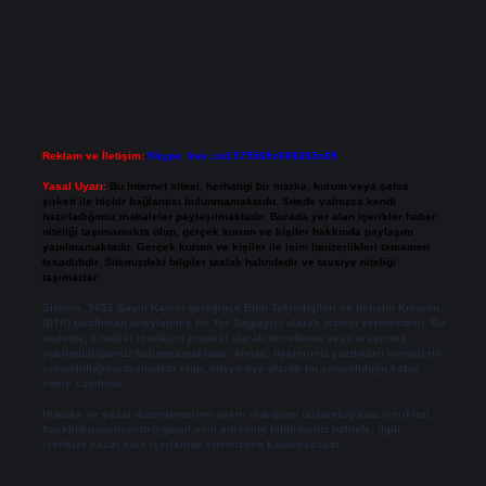
Reklam ve İletişim:
Skype: live:.cid.575569c608265c69
Yasal Uyarı:
Bu internet sitesi, herhangi bir marka, kurum veya şahıs
şirketi ile hiçbir bağlantısı bulunmamaktadır. Sitede yalnızca kendi
hazırladığımız makaleler paylaşılmaktadır. Burada yer alan içerikler haber
niteliği taşımamakta olup, gerçek kurum ve kişiler hakkında paylaşım
yapılmamaktadır. Gerçek kurum ve kişiler ile isim benzerlikleri tamamen
tesadüfidir. Sitemizdeki bilgiler taslak halindedir ve tavsiye niteliği
taşımazlar.
Sitemiz, 5651 Sayılı Kanun gereğince Bilgi Teknolojileri ve İletişim Kurumu
(BTK) tarafından onaylanmış bir Yer Sağlayıcı olarak hizmet vermektedir. Bu
nedenle, sitedeki içerikleri proaktif olarak denetleme veya araştırma
yükümlülüğümüz bulunmamaktadır. Ancak, üyelerimiz yazdıkları içeriklerin
sorumluluğunu taşımakta olup, siteye üye olarak bu sorumluluğu kabul
etmiş sayılırlar.
Hukuka ve yasal düzenlemelere aykırı olduğunu düşündüğünüz içerikleri,
backlinkpanelicomtr@gmail.com
adresine bildirmeniz halinde, ilgili
içerikler yasal süre içerisinde sitemizden kaldırılacaktır.