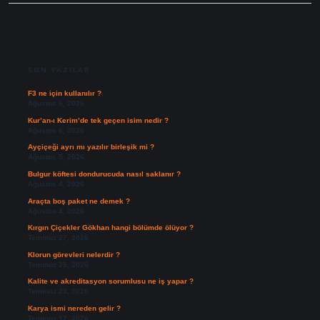
SIDEBAR
SON YAZILAR
F3 ne için kullanılır ?
Ağustos 6, 2026
Kur’an-ı Kerim’de tek geçen isim nedir ?
Ağustos 6, 2026
Ayçiçeği ayrı mı yazılır birleşik mi ?
Ağustos 5, 2026
Bulgur köftesi dondurucuda nasıl saklanır ?
Ağustos 4, 2026
Araçta boş paket ne demek ?
Ağustos 4, 2026
Kırgın Çiçekler Gökhan hangi bölümde ölüyor ?
Temmuz 27, 2026
Klorun görevleri nelerdir ?
Temmuz 25, 2026
Kalite ve akreditasyon sorumlusu ne iş yapar ?
Temmuz 23, 2026
Karya ismi nereden gelir ?
Temmuz 17, 2026