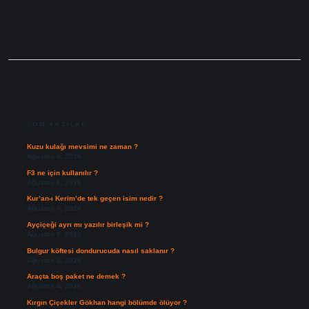
SIDEBAR
SON YAZILAR
Kuzu kulağı mevsimi ne zaman ?
Ağustos 8, 2026
F3 ne için kullanılır ?
Ağustos 6, 2026
Kur’an-ı Kerim’de tek geçen isim nedir ?
Ağustos 6, 2026
Ayçiçeği ayrı mı yazılır birleşik mi ?
Ağustos 5, 2026
Bulgur köftesi dondurucuda nasıl saklanır ?
Ağustos 4, 2026
Araçta boş paket ne demek ?
Ağustos 4, 2026
Kırgın Çiçekler Gökhan hangi bölümde ölüyor ?