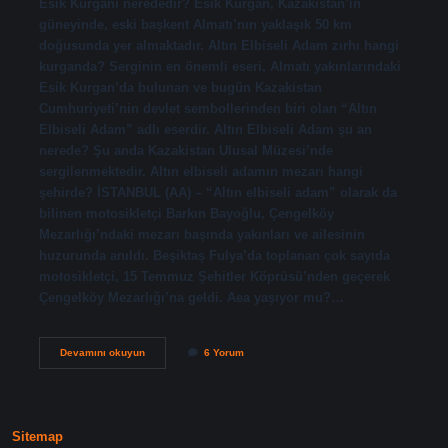
Esik Kurganı nerededir? Esik Kurgan, Kazakistan’ın
güneyinde, eski başkent Almatı’nın yaklaşık 50 km
doğusunda yer almaktadır. Altın Elbiseli Adam zırhı hangi
kurganda? Serginin en önemli eseri, Almatı yakınlarındaki
Esik Kurgan’da bulunan ve bugün Kazakistan
Cumhuriyeti’nin devlet sembollerinden biri olan “Altın
Elbiseli Adam” adlı eserdir. Altın Elbiseli Adam şu an
nerede? Şu anda Kazakistan Ulusal Müzesi’nde
sergilenmektedir. Altın elbiseli adamın mezarı hangi
şehirde? İSTANBUL (AA) – “Altın elbiseli adam” olarak da
bilinen motosikletçi Barkın Bayoğlu, Çengelköy
Mezarlığı’ndaki mezarı başında yakınları ve ailesinin
huzurunda anıldı. Beşiktaş Fulya’da toplanan çok sayıda
motosikletçi, 15 Temmuz Şehitler Köprüsü’nden geçerek
Çengelköy Mezarlığı’na geldi. Aea yaşıyor mu?…
Altın
Devamını okuyun
6 Yorum
Elbiseli
Adam
Esik
Kurganı
Nerede
Sitemap