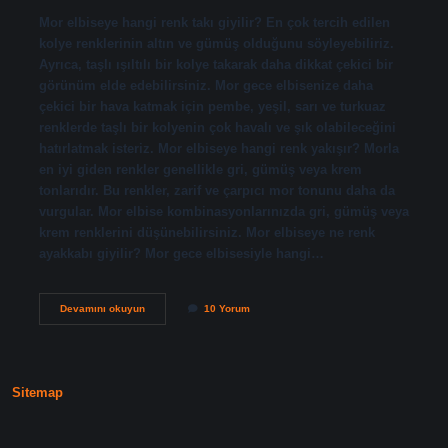
Mor elbiseye hangi renk takı giyilir? En çok tercih edilen
kolye renklerinin altın ve gümüş olduğunu söyleyebiliriz.
Ayrıca, taşlı ışıltılı bir kolye takarak daha dikkat çekici bir
görünüm elde edebilirsiniz. Mor gece elbisenize daha
çekici bir hava katmak için pembe, yeşil, sarı ve turkuaz
renklerde taşlı bir kolyenin çok havalı ve şık olabileceğini
hatırlatmak isteriz. Mor elbiseye hangi renk yakışır? Morla
en iyi giden renkler genellikle gri, gümüş veya krem ​​
tonlarıdır. Bu renkler, zarif ve çarpıcı mor tonunu daha da
vurgular. Mor elbise kombinasyonlarınızda gri, gümüş veya
krem ​​renklerini düşünebilirsiniz. Mor elbiseye ne renk
ayakkabı giyilir? Mor gece elbisesiyle hangi…
Mor
Devamını okuyun
10 Yorum
Elbiseye
Ne
Renk
Takı
Takılır
Sitemap