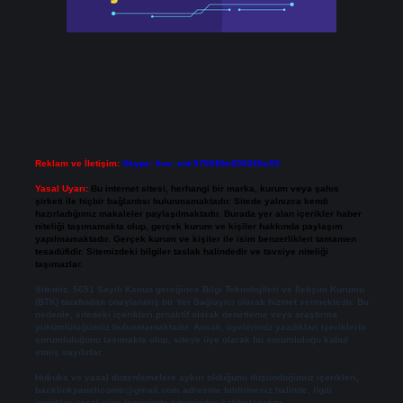
Reklam ve İletişim:
Skype: live:.cid.575569c608265c69
Yasal Uyarı:
Bu internet sitesi, herhangi bir marka, kurum veya şahıs
şirketi ile hiçbir bağlantısı bulunmamaktadır. Sitede yalnızca kendi
hazırladığımız makaleler paylaşılmaktadır. Burada yer alan içerikler haber
niteliği taşımamakta olup, gerçek kurum ve kişiler hakkında paylaşım
yapılmamaktadır. Gerçek kurum ve kişiler ile isim benzerlikleri tamamen
tesadüfidir. Sitemizdeki bilgiler taslak halindedir ve tavsiye niteliği
taşımazlar.
Sitemiz, 5651 Sayılı Kanun gereğince Bilgi Teknolojileri ve İletişim Kurumu
(BTK) tarafından onaylanmış bir Yer Sağlayıcı olarak hizmet vermektedir. Bu
nedenle, sitedeki içerikleri proaktif olarak denetleme veya araştırma
yükümlülüğümüz bulunmamaktadır. Ancak, üyelerimiz yazdıkları içeriklerin
sorumluluğunu taşımakta olup, siteye üye olarak bu sorumluluğu kabul
etmiş sayılırlar.
Hukuka ve yasal düzenlemelere aykırı olduğunu düşündüğünüz içerikleri,
backlinkpanelicomtr@gmail.com
adresine bildirmeniz halinde, ilgili
içerikler yasal süre içerisinde sitemizden kaldırılacaktır.