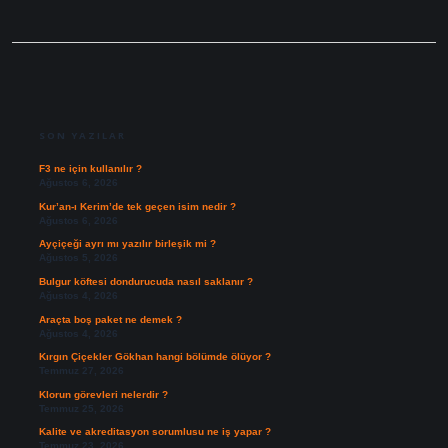
SIDEBAR
SON YAZILAR
F3 ne için kullanılır ?
Ağustos 6, 2026
Kur’an-ı Kerim’de tek geçen isim nedir ?
Ağustos 6, 2026
Ayçiçeği ayrı mı yazılır birleşik mi ?
Ağustos 5, 2026
Bulgur köftesi dondurucuda nasıl saklanır ?
Ağustos 4, 2026
Araçta boş paket ne demek ?
Ağustos 4, 2026
Kırgın Çiçekler Gökhan hangi bölümde ölüyor ?
Temmuz 27, 2026
Klorun görevleri nelerdir ?
Temmuz 25, 2026
Kalite ve akreditasyon sorumlusu ne iş yapar ?
Temmuz 23, 2026