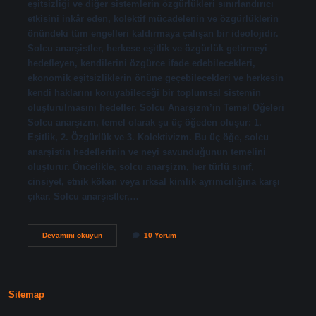
eşitsizliği ve diğer sistemlerin özgürlükleri sınırlandırıcı
etkisini inkâr eden, kolektif mücadelenin ve özgürlüklerin
önündeki tüm engelleri kaldırmaya çalışan bir ideolojidir.
Solcu anarşistler, herkese eşitlik ve özgürlük getirmeyi
hedefleyen, kendilerini özgürce ifade edebilecekleri,
ekonomik eşitsizliklerin önüne geçebilecekleri ve herkesin
kendi haklarını koruyabileceği bir toplumsal sistemin
oluşturulmasını hedefler. Solcu Anarşizm’in Temel Öğeleri
Solcu anarşizm, temel olarak şu üç öğeden oluşur: 1.
Eşitlik, 2. Özgürlük ve 3. Kolektivizm. Bu üç öğe, solcu
anarşistin hedeflerinin ve neyi savunduğunun temelini
oluşturur. Öncelikle, solcu anarşizm, her türlü sınıf,
cinsiyet, etnik köken veya ırksal kimlik ayrımcılığına karşı
çıkar. Solcu anarşistler,…
Solcu
Devamını okuyun
10 Yorum
anarşist
nedir
Sitemap