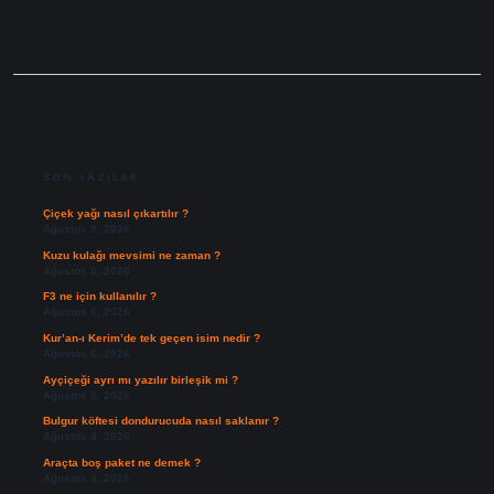
SIDEBAR
SON YAZILAR
Çiçek yağı nasıl çıkartılır ?
Ağustos 9, 2026
Kuzu kulağı mevsimi ne zaman ?
Ağustos 8, 2026
F3 ne için kullanılır ?
Ağustos 6, 2026
Kur’an-ı Kerim’de tek geçen isim nedir ?
Ağustos 6, 2026
Ayçiçeği ayrı mı yazılır birleşik mi ?
Ağustos 5, 2026
Bulgur köftesi dondurucuda nasıl saklanır ?
Ağustos 4, 2026
Araçta boş paket ne demek ?
Ağustos 4, 2026