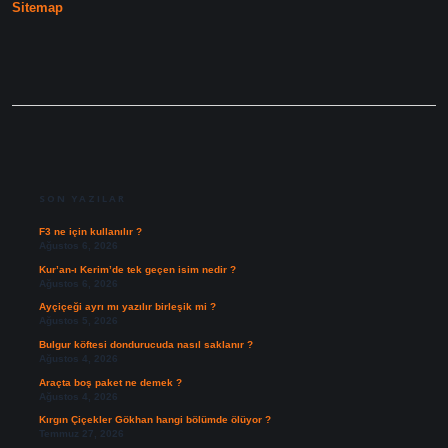
Sitemap
SIDEBAR
SON YAZILAR
F3 ne için kullanılır ?
Ağustos 6, 2026
Kur’an-ı Kerim’de tek geçen isim nedir ?
Ağustos 6, 2026
Ayçiçeği ayrı mı yazılır birleşik mi ?
Ağustos 5, 2026
Bulgur köftesi dondurucuda nasıl saklanır ?
Ağustos 4, 2026
Araçta boş paket ne demek ?
Ağustos 4, 2026
Kırgın Çiçekler Gökhan hangi bölümde ölüyor ?
Temmuz 27, 2026