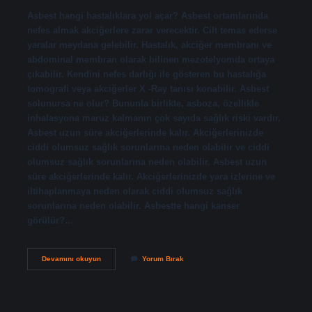
Asbest hangi hastalıklara yol açar? Asbest ortamlarında
nefes almak akciğerlere zarar verecektir. Cilt temas ederse
yaralar meydana gelebilir. Hastalık, akciğer membranı ve
abdominal membran olarak bilinen mezotelyomda ortaya
çıkabilir. Kendini nefes darlığı ile gösteren bu hastalığa
tomografi veya akciğerler X -Ray tanısı konabilir. Asbest
solunursa ne olur? Bununla birlikte, asboza, özellikle
inhalasyona maruz kalmanın çok sayıda sağlık riski vardır.
Asbest uzun süre akciğerlerinde kalır. Akciğerlerinizde
ciddi olumsuz sağlık sorunlarına neden olabilir ve ciddi
olumsuz sağlık sorunlarına neden olabilir. Asbest uzun
süre akciğerlerinde kalır. Akciğerlerinizde yara izlerine ve
iltihaplanmaya neden olarak ciddi olumsuz sağlık
sorunlarına neden olabilir. Asbestte hangi kanser
görülür?…
Asbest
Devamını okuyun
Yorum Bırak
Solunumu
Hangi
Hastalıklara
Yol
Açar