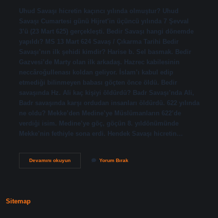
Uhud Savaşı hicretin kaçıncı yılında olmuştur? Uhud
Savaşı Cumartesi günü Hijret’in üçüncü yılında 7 Şevval
3’ü (23 Mart 625) gerçekleşti. Bedir Savaşı hangi dönemde
yapıldı? MS 13 Mart 624 Savaş / Çıkarma Tarihi Bedir
Savaşı’nın ilk şehidi kimdir? Harise b. Sel basmak. Bedir
Gazvesi’de Marty olan ilk arkadaş. Hazrec kabilesinin
neccâroğullenası koldan geliyor. İslam’ı kabul edip
etmediği bilinmeyen babası göçten önce öldü. Bedir
savaşında Hz. Ali kaç kişiyi öldürdü? Badr Savaşı’nda Ali,
Badr savaşında karşı ordudan insanları öldürdü. 622 yılında
ne oldu? Mekke’den Medine’ye Müslümanların 622’de
verdiği isim. Medine’ye göç, göçün 8. yıldönümünde
Mekke’nin fethiyle sona erdi. Hendek Savaşı hicretin…
Bedir
Devamını okuyun
Yorum Bırak
Savaşı
Hicretin
Kaçıncı
Yılında
Meydana
Sitemap
Gelmiştir