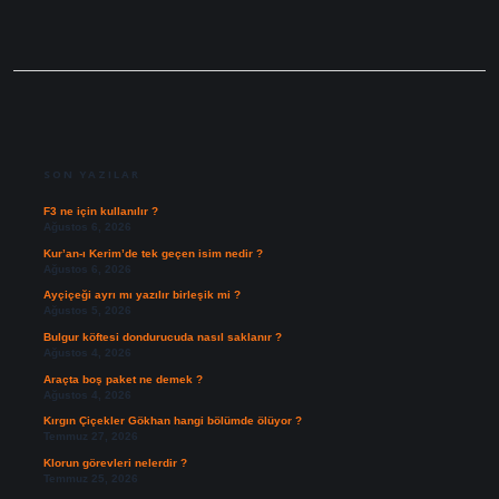
SIDEBAR
SON YAZILAR
F3 ne için kullanılır ?
Ağustos 6, 2026
Kur’an-ı Kerim’de tek geçen isim nedir ?
Ağustos 6, 2026
Ayçiçeği ayrı mı yazılır birleşik mi ?
Ağustos 5, 2026
Bulgur köftesi dondurucuda nasıl saklanır ?
Ağustos 4, 2026
Araçta boş paket ne demek ?
Ağustos 4, 2026
Kırgın Çiçekler Gökhan hangi bölümde ölüyor ?
Temmuz 27, 2026
Klorun görevleri nelerdir ?
Temmuz 25, 2026