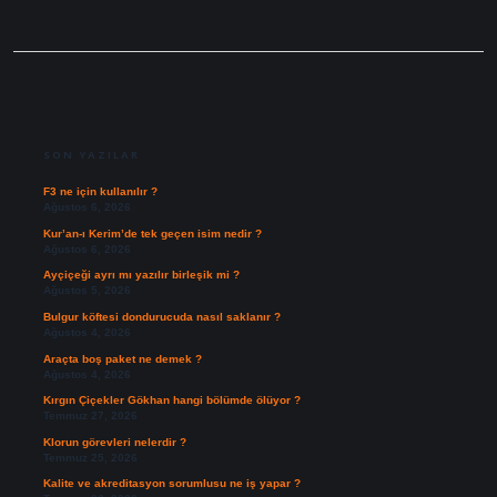
SIDEBAR
SON YAZILAR
F3 ne için kullanılır ?
Ağustos 6, 2026
Kur’an-ı Kerim’de tek geçen isim nedir ?
Ağustos 6, 2026
Ayçiçeği ayrı mı yazılır birleşik mi ?
Ağustos 5, 2026
Bulgur köftesi dondurucuda nasıl saklanır ?
Ağustos 4, 2026
Araçta boş paket ne demek ?
Ağustos 4, 2026
Kırgın Çiçekler Gökhan hangi bölümde ölüyor ?
Temmuz 27, 2026
Klorun görevleri nelerdir ?
Temmuz 25, 2026
Kalite ve akreditasyon sorumlusu ne iş yapar ?