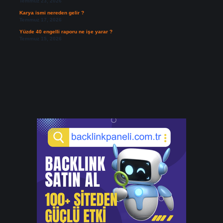
Temmuz 23, 2026
Karya ismi nereden gelir ?
Temmuz 17, 2026
Yüzde 40 engelli raporu ne işe yarar ?
Temmuz 15, 2026