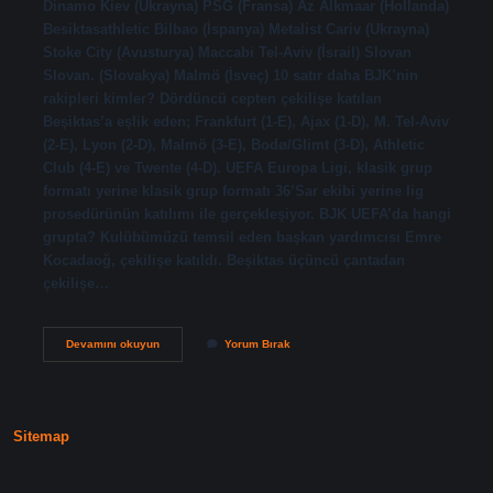
Dinamo Kiev (Ukrayna) PSG (Fransa) Az Alkmaar (Hollanda)
Besiktasathletic Bilbao (İspanya) Metalist Cariv (Ukrayna)
Stoke City (Avusturya) Maccabi Tel-Aviv (İsrail) Slovan
Slovan. (Slovakya) Malmö (İsveç) 10 satır daha BJK’nin
rakipleri kimler? Dördüncü cepten çekilişe katılan
Beşiktas’a eşlik eden; Frankfurt (1-E), Ajax (1-D), M. Tel-Aviv
(2-E), Lyon (2-D), Malmö (3-E), Bodø/Glimt (3-D), Athletic
Club (4-E) ve Twente (4-D). UEFA Europa Ligi, klasik grup
formatı yerine klasik grup formatı 36’Sar ekibi yerine lig
prosedürünün katılımı ile gerçekleşiyor. BJK UEFA’da hangi
grupta? Kulübümüzü temsil eden başkan yardımcısı Emre
Kocadaoğ, çekilişe katıldı. Beşiktas üçüncü çantadan
çekilişe…
Beşiktaş
Devamını okuyun
Yorum Bırak
Grubu
Kimler
Var
Sitemap