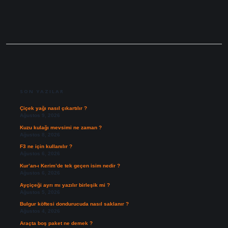
SIDEBAR
SON YAZILAR
Çiçek yağı nasıl çıkartılır ?
Ağustos 9, 2026
Kuzu kulağı mevsimi ne zaman ?
Ağustos 8, 2026
F3 ne için kullanılır ?
Ağustos 6, 2026
Kur’an-ı Kerim’de tek geçen isim nedir ?
Ağustos 6, 2026
Ayçiçeği ayrı mı yazılır birleşik mi ?
Ağustos 5, 2026
Bulgur köftesi dondurucuda nasıl saklanır ?
Ağustos 4, 2026
Araçta boş paket ne demek ?