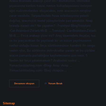
Araba brandası arabayı çizer mi? Mümkünse, otomobil
piyasasına verilen hasar, nemin buharlaşmasını önleyen
ağır malzemelerden oluşacaktır, nem aracınızın rengine
zarar verebilir. Tarpaulindeki hava sirkülasyonu yeterli
değilse, aracınızın metal yüzeylerinde pas verebilir. Arap
branda zararlı mı? Ne yapalım? -Trendyol BlogTrendyol
›Car-Brandasi-Zararli-Mi-B … Trendyol› Car-Brandasi-Zararli-
Mi-B … Fırca arabayı çizer mi? Araç üzerindeki fırçalar, toz
ve kir parçacıkları ile yayılarak kir ve tozun yayılmasının
neden olduğu hasar, fırça sürtünmesinin hareketi ile renge
neden olur. Bu sürtünme mikrokratlar yaratır ve bu çizikler
aracın zamanla parlaklığını kaybetmesine izin verir. 5
Neden bir fırça yıkanmamalı? Arabadan sonra …
Yamaclarddailing.com ›Blog› Arap ›Arap …
Yamaclarddailing.com› Blog ›Arapça›…
Miflonlu
Devamını okuyun
Yorum Bırak
Branda
Arabayı
Çizer
Mi
Sitemap