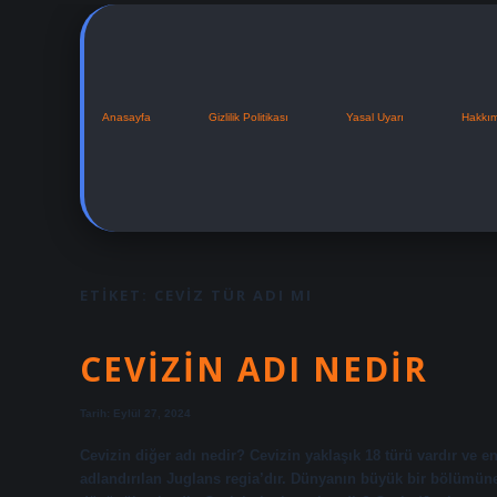
Anasayfa
Gizlilik Politikası
Yasal Uyarı
Hakkı
ETIKET:
CEVIZ TÜR ADI MI
CEVIZIN ADI NEDIR
Tarih: Eylül 27, 2024
Cevizin diğer adı nedir? Cevizin yaklaşık 18 türü vardır ve en
adlandırılan Juglans regia’dır. Dünyanın büyük bir bölümüne