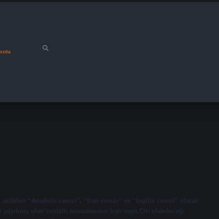
mızda
 ünlüleri “Anadolu cevizi”, “İran cevizi” ve “İngiliz cevizi” olarak
 yayılmış olan cevizin anavatanının İran veya Çin olabileceği