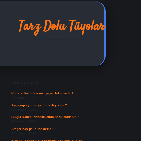
Tarz Dolu Tüyolar
Şıklıkla hayatına renk katan öneriler!
SIDEBAR
ilbet yeni giriş adresi
SON YAZILAR
Kur’an-ı Kerim’de tek geçen isim nedir ?
Ağustos 6, 2026
Ayçiçeği ayrı mı yazılır birleşik mi ?
Ağustos 5, 2026
Bulgur köftesi dondurucuda nasıl saklanır ?
Ağustos 4, 2026
Araçta boş paket ne demek ?
Ağustos 4, 2026
Kırgın Çiçekler Gökhan hangi bölümde ölüyor ?