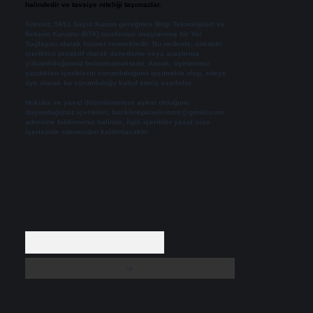
halindedir ve tavsiye niteliği taşımazlar.
Sitemiz, 5651 Sayılı Kanun gereğince Bilgi Teknolojileri ve
İletişim Kurumu (BTK) tarafından onaylanmış bir Yer
Sağlayıcı olarak hizmet vermektedir. Bu nedenle, sitedeki
içerikleri proaktif olarak denetleme veya araştırma
yükümlülüğümüz bulunmamaktadır. Ancak, üyelerimiz
yazdıkları içeriklerin sorumluluğunu taşımakta olup, siteye
üye olarak bu sorumluluğu kabul etmiş sayılırlar.
Hukuka ve yasal düzenlemelere aykırı olduğunu
düşündüğünüz içerikleri,
backlinkpanelicomtr@gmail.com
adresine bildirmeniz halinde, ilgili içerikler yasal süre
içerisinde sitemizden kaldırılacaktır.
Arama