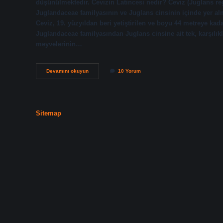
düşünülmektedir. Cevizin Latincesi nedir? Ceviz (Juglans reg
Juglandaceae familyasının ve Juglans cinsinin içinde yer al
Ceviz, 19. yüzyıldan beri yetiştirilen ve boyu 44 metreye kada
Juglandaceae familyasından Juglans cinsine ait tek, karşılıkl
meyvelerinin…
Cevizin
Devamını okuyun
10 Yorum
Adı
Nedir
Sitemap