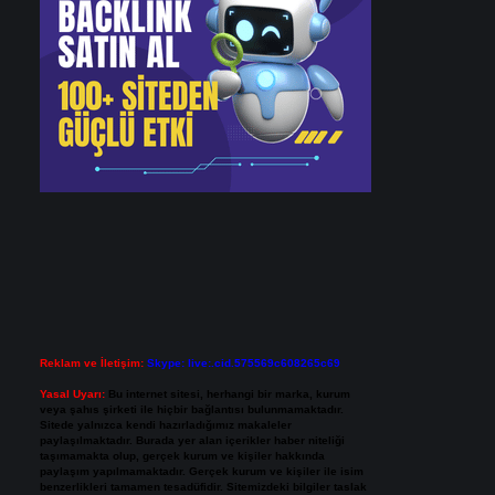
Reklam ve İletişim:
Skype: live:.cid.575569c608265c69
Yasal Uyarı:
Bu internet sitesi, herhangi bir marka, kurum
veya şahıs şirketi ile hiçbir bağlantısı bulunmamaktadır.
Sitede yalnızca kendi hazırladığımız makaleler
paylaşılmaktadır. Burada yer alan içerikler haber niteliği
taşımamakta olup, gerçek kurum ve kişiler hakkında
paylaşım yapılmamaktadır. Gerçek kurum ve kişiler ile isim
benzerlikleri tamamen tesadüfidir. Sitemizdeki bilgiler taslak