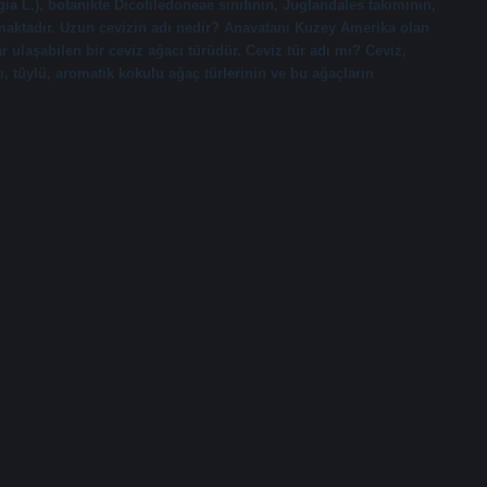
ia L.), botanikte Dicotiledoneae sınıfının, Juglandales takımının,
maktadır. Uzun cevizin adı nedir? Anavatanı Kuzey Amerika olan
r ulaşabilen bir ceviz ağacı türüdür. Ceviz tür adı mı? Ceviz,
ı, tüylü, aromatik kokulu ağaç türlerinin ve bu ağaçların