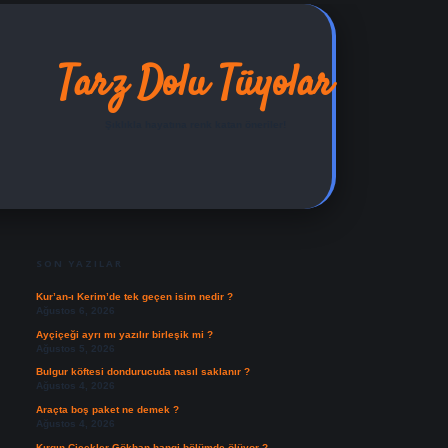
Tarz Dolu Tüyolar
Şıklıkla hayatına renk katan öneriler!
SIDEBAR
ilbet yeni giriş adresi
SON YAZILAR
Kur’an-ı Kerim’de tek geçen isim nedir ?
Ağustos 6, 2026
Ayçiçeği ayrı mı yazılır birleşik mi ?
Ağustos 5, 2026
Bulgur köftesi dondurucuda nasıl saklanır ?
Ağustos 4, 2026
Araçta boş paket ne demek ?
Ağustos 4, 2026
Kırgın Çiçekler Gökhan hangi bölümde ölüyor ?