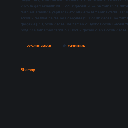
Keşan’da Çocuk Gecesi ne zaman? Edirne Valisi ve Kesan Bölge
2025’te gerçekleştirildi. Çocuk gecesi 2024 ne zaman? Edir
tarihleri ​​arasında yapılacak etkinliklerle kutlanmaktadır. T
etkinlik festival havasında gerçekleşti. Bocuk gecesi ne zama
gerçekleşir. Çocuk gecesi ne zaman oluyor? Bocuk Gecesi tari
boyunca tamamen farklı bir Bocuk gecesi olan Bocuk geces
Keşan
Devamını okuyun
Yorum Bırak
Çamlıca
Köyü
Bocuk
Gecesi
Ne
Sitemap
Zaman