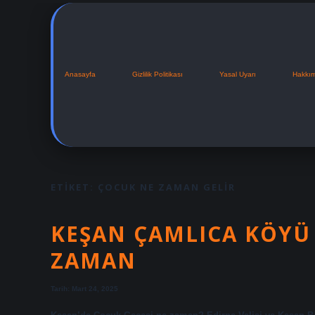
Anasayfa
Gizlilik Politikası
Yasal Uyarı
Hakkı
ETIKET:
ÇOCUK NE ZAMAN GELIR
KEŞAN ÇAMLICA KÖYÜ
ZAMAN
Tarih: Mart 24, 2025