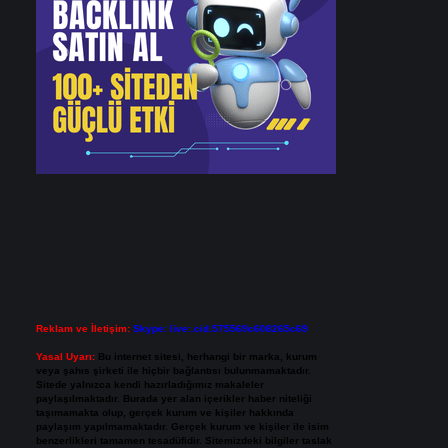
Reklam ve İletişim:
Skype: live:.cid.575569c608265c69
Yasal Uyarı:
Bu internet sitesi, herhangi bir marka, kurum
veya şahıs şirketi ile hiçbir bağlantısı bulunmamaktadır.
Sitede yalnızca kendi hazırladığımız makaleler
paylaşılmaktadır. Burada yer alan içerikler haber niteliği
taşımamakta olup, gerçek kurum ve kişiler hakkında
paylaşım yapılmamaktadır. Gerçek kurum ve kişiler ile isim
benzerlikleri tamamen tesadüfidir. Sitemizdeki bilgiler taslak