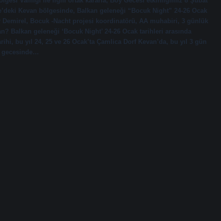
si Valiliği ile ilgili ortak kararla, Boy Gecesi etkinliğimiz 8 Şubat
ne’deki Kevan bölgesinde, Balkan geleneği “Bocuk Night” 24-26 Ocak
ahir Demirel, Bocuk -Nacht projesi koordinatörü, AA muhabiri, 3 günlük
n? Balkan geleneği ‘Bocuk Night’ 24-26 Ocak tarihleri ​​arasında
hi, bu yıl 24, 25 ve 26 Ocak’ta Çamlica Dorf Kevan’da, bu yıl 3 gün
i gecesinde…