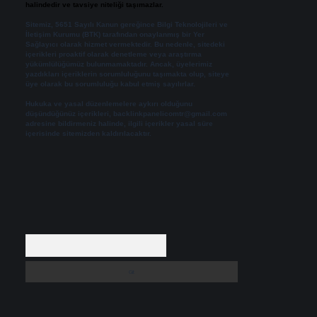
halindedir ve tavsiye niteliği taşımazlar.
Sitemiz, 5651 Sayılı Kanun gereğince Bilgi Teknolojileri ve
İletişim Kurumu (BTK) tarafından onaylanmış bir Yer
Sağlayıcı olarak hizmet vermektedir. Bu nedenle, sitedeki
içerikleri proaktif olarak denetleme veya araştırma
yükümlülüğümüz bulunmamaktadır. Ancak, üyelerimiz
yazdıkları içeriklerin sorumluluğunu taşımakta olup, siteye
üye olarak bu sorumluluğu kabul etmiş sayılırlar.
Hukuka ve yasal düzenlemelere aykırı olduğunu
düşündüğünüz içerikleri,
backlinkpanelicomtr@gmail.com
adresine bildirmeniz halinde, ilgili içerikler yasal süre
içerisinde sitemizden kaldırılacaktır.
Arama