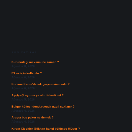
SIDEBAR
SON YAZILAR
Kuzu kulağı mevsimi ne zaman ?
Ağustos 8, 2026
F3 ne için kullanılır ?
Ağustos 6, 2026
Kur’an-ı Kerim’de tek geçen isim nedir ?
Ağustos 6, 2026
Ayçiçeği ayrı mı yazılır birleşik mi ?
Ağustos 5, 2026
Bulgur köftesi dondurucuda nasıl saklanır ?
Ağustos 4, 2026
Araçta boş paket ne demek ?
Ağustos 4, 2026
Kırgın Çiçekler Gökhan hangi bölümde ölüyor ?