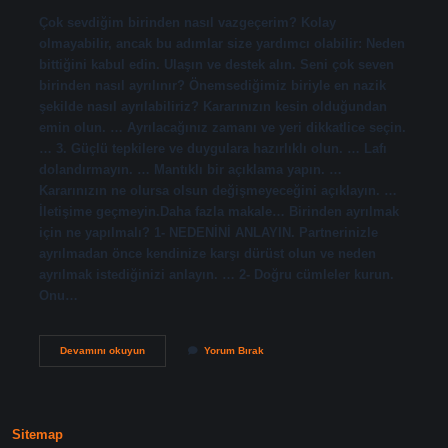
Çok sevdiğim birinden nasıl vazgeçerim? Kolay
olmayabilir, ancak bu adımlar size yardımcı olabilir: Neden
bittiğini kabul edin. Ulaşın ve destek alın. Seni çok seven
birinden nasıl ayrılınır? Önemsediğimiz biriyle en nazik
şekilde nasıl ayrılabiliriz? Kararınızın kesin olduğundan
emin olun. … Ayrılacağınız zamanı ve yeri dikkatlice seçin.
… 3. Güçlü tepkilere ve duygulara hazırlıklı olun. … Lafı
dolandırmayın. … Mantıklı bir açıklama yapın. …
Kararınızın ne olursa olsun değişmeyeceğini açıklayın. …
İletişime geçmeyin.Daha fazla makale… Birinden ayrılmak
için ne yapılmalı? 1- NEDENİNİ ANLAYIN. Partnerinizle
ayrılmadan önce kendinize karşı dürüst olun ve neden
ayrılmak istediğinizi anlayın. … 2- Doğru cümleler kurun.
Onu…
Çok
Devamını okuyun
Yorum Bırak
Sevdiğim
Birinden
Nasıl
Ayrılabilirim
Sitemap