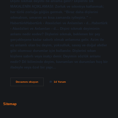
Dişini sıkmak deyimi ne anlama gelir? Dişlerini sık
MAKALENİN AÇIKLAMASI: Zorluk ve sıkıntıya katlanmak;
her türlü zorluğa göğüs germek. “Biraz daha dişlerini
sıkmalısın, umarım en kısa zamanda iyileşiriz.” –
HabertürkHabertürk › Atasözleri ve Anlamları › d…Habertürk
› Atasözleri ve Anlamları › d… Dişini sıkmak deyiminin
anlamı nedir eodev? Dişlerini sıkmak, beklenen bir şey
gerçekleşene kadar sabırlı olmak anlamına gelir. Azim ile
eş anlamlı olan bu deyim, yoksulluk, savaş ve doğal afetler
gibi olumsuz durumlar için kullanılır. Dişlerini sıkan
kişilere sabırlı veya inatçı denir. Deyimin sözlük anlamı
nedir? Dil biliminde deyim, kavramları ve durumları hoş bir
ifadeyle veya özel bir yapı…
Biraz
Devamını okuyun
14 Yorum
Daha
Dişini
Sıkarsan
Başarırsın
Deyimi
Sitemap
Nedir