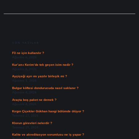
SIDEBAR
SON YAZILAR
F3 ne için kullanılır ?
Ağustos 6, 2026
Kur’an-ı Kerim’de tek geçen isim nedir ?
Ağustos 6, 2026
Ayçiçeği ayrı mı yazılır birleşik mi ?
Ağustos 5, 2026
Bulgur köftesi dondurucuda nasıl saklanır ?
Ağustos 4, 2026
Araçta boş paket ne demek ?
Ağustos 4, 2026
Kırgın Çiçekler Gökhan hangi bölümde ölüyor ?
Temmuz 27, 2026
Klorun görevleri nelerdir ?
Temmuz 25, 2026
Kalite ve akreditasyon sorumlusu ne iş yapar ?
Temmuz 23, 2026