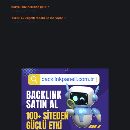
Karya ismi nereden gelir ?
Temmuz 17, 2026
Yüzde 40 engelli raporu ne işe yarar ?
Temmuz 15, 2026