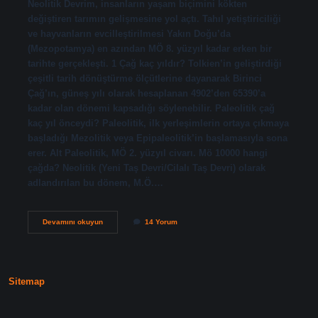
Neolitik Devrim, insanların yaşam biçimini kökten
değiştiren tarımın gelişmesine yol açtı. Tahıl yetiştiriciliği
ve hayvanların evcilleştirilmesi Yakın Doğu’da
(Mezopotamya) en azından MÖ 8. yüzyıl kadar erken bir
tarihte gerçekleşti. 1 Çağ kaç yıldır? Tolkien’in geliştirdiği
çeşitli tarih dönüştürme ölçütlerine dayanarak Birinci
Çağ’ın, güneş yılı olarak hesaplanan 4902’den 65390’a
kadar olan dönemi kapsadığı söylenebilir. Paleolitik çağ
kaç yıl önceydi? Paleolitik, ilk yerleşimlerin ortaya çıkmaya
başladığı Mezolitik veya Epipaleolitik’in başlamasıyla sona
erer. Alt Paleolitik, MÖ 2. yüzyıl civarı. Mö 10000 hangi
çağda? Neolitik (Yeni Taş Devri/Cilalı Taş Devri) olarak
adlandırılan bu dönem, M.Ö.…
10
Devamını okuyun
14 Yorum
Bin
Yıl
Önce
Hangi
Çağ
Sitemap