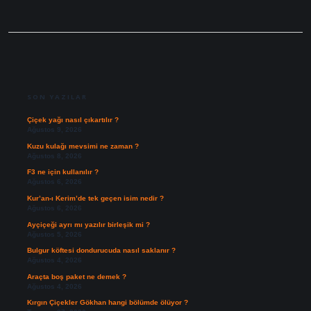
SIDEBAR
SON YAZILAR
Çiçek yağı nasıl çıkartılır ?
Ağustos 9, 2026
Kuzu kulağı mevsimi ne zaman ?
Ağustos 8, 2026
F3 ne için kullanılır ?
Ağustos 6, 2026
Kur’an-ı Kerim’de tek geçen isim nedir ?
Ağustos 6, 2026
Ayçiçeği ayrı mı yazılır birleşik mi ?
Ağustos 5, 2026
Bulgur köftesi dondurucuda nasıl saklanır ?
Ağustos 4, 2026
Araçta boş paket ne demek ?
Ağustos 4, 2026
Kırgın Çiçekler Gökhan hangi bölümde ölüyor ?