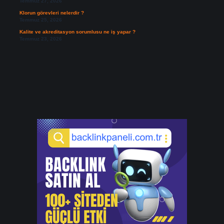
Temmuz 27, 2026
Klorun görevleri nelerdir ?
Temmuz 25, 2026
Kalite ve akreditasyon sorumlusu ne iş yapar ?
Temmuz 23, 2026