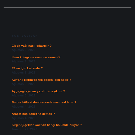
SIDEBAR
SON YAZILAR
Çiçek yağı nasıl çıkartılır ?
Ağustos 9, 2026
Kuzu kulağı mevsimi ne zaman ?
Ağustos 8, 2026
F3 ne için kullanılır ?
Ağustos 6, 2026
Kur’an-ı Kerim’de tek geçen isim nedir ?
Ağustos 6, 2026
Ayçiçeği ayrı mı yazılır birleşik mi ?
Ağustos 5, 2026
Bulgur köftesi dondurucuda nasıl saklanır ?
Ağustos 4, 2026
Araçta boş paket ne demek ?
Ağustos 4, 2026
Kırgın Çiçekler Gökhan hangi bölümde ölüyor ?
Temmuz 27, 2026