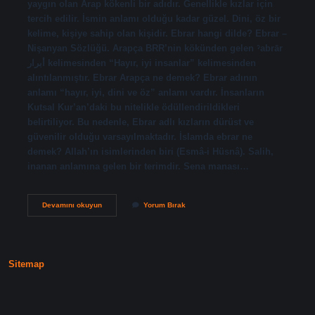
yaygın olan Arap kökenli bir adıdır. Genellikle kızlar için
tercih edilir. İsmin anlamı olduğu kadar güzel. Dini, öz bir
kelime, kişiye sahip olan kişidir. Ebrar hangi dilde? Ebrar –
Nişanyan Sözlüğü. Arapça BRR’nin kökünden gelen ˀabrār
أبرار kelimesinden “Hayır, iyi insanlar” kelimesinden
alıntılanmıştır. Ebrar Arapça ne demek? Ebrar adının
anlamı “hayır, iyi, dini ve öz” anlamı vardır. İnsanların
Kutsal Kur’an’daki bu nitelikle ödüllendirildikleri
belirtiliyor. Bu nedenle, Ebrar adlı kızların dürüst ve
güvenilir olduğu varsayılmaktadır. İslamda ebrar ne
demek? Allah’ın isimlerinden biri (Esmâ-i Hüsnâ). Salih,
inanan anlamına gelen bir terimdir. Sena manası…
Ebrar
Devamını okuyun
Yorum Bırak
Ismi
Hangi
Kökeni
Sitemap