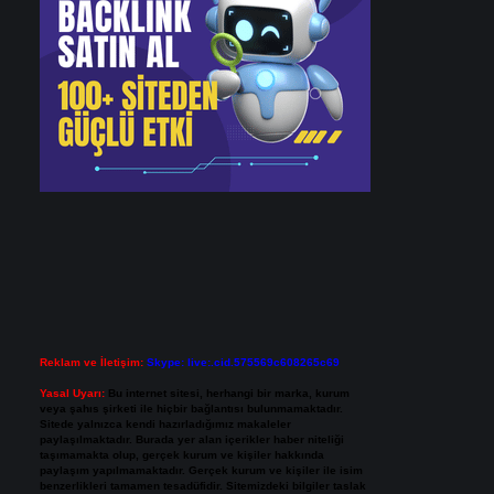
Reklam ve İletişim:
Skype: live:.cid.575569c608265c69
Yasal Uyarı:
Bu internet sitesi, herhangi bir marka, kurum
veya şahıs şirketi ile hiçbir bağlantısı bulunmamaktadır.
Sitede yalnızca kendi hazırladığımız makaleler
paylaşılmaktadır. Burada yer alan içerikler haber niteliği
taşımamakta olup, gerçek kurum ve kişiler hakkında
paylaşım yapılmamaktadır. Gerçek kurum ve kişiler ile isim
benzerlikleri tamamen tesadüfidir. Sitemizdeki bilgiler taslak