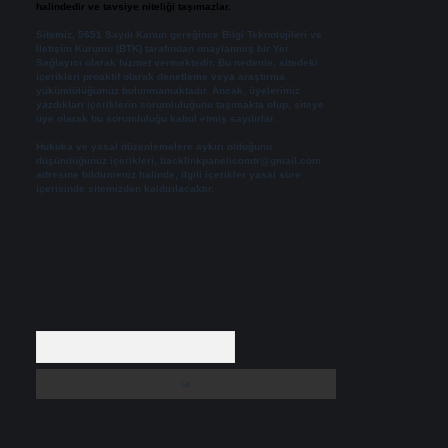
halindedir ve tavsiye niteliği taşımazlar.
Sitemiz, 5651 Sayılı Kanun gereğince Bilgi Teknolojileri ve
İletişim Kurumu (BTK) tarafından onaylanmış bir Yer
Sağlayıcı olarak hizmet vermektedir. Bu nedenle, sitedeki
içerikleri proaktif olarak denetleme veya araştırma
yükümlülüğümüz bulunmamaktadır. Ancak, üyelerimiz
yazdıkları içeriklerin sorumluluğunu taşımakta olup, siteye
üye olarak bu sorumluluğu kabul etmiş sayılırlar.
Hukuka ve yasal düzenlemelere aykırı olduğunu
düşündüğünüz içerikleri,
backlinkpanelicomtr@gmail.com
adresine bildirmeniz halinde, ilgili içerikler yasal süre
içerisinde sitemizden kaldırılacaktır.
Arama