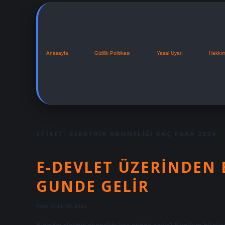
Anasayfa
Gizlilik Politikası
Yasal Uyarı
Hakkı
ETIKET:
ELEKTRIK ABONELIĞI KAÇ PARA 2024
E-DEVLET ÜZERINDEN 
GUNDE GELIR
Tarih: Eylül 30, 2024