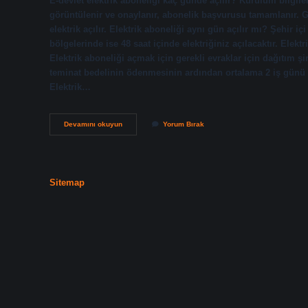
E-devlet elektrik aboneliği kaç günde açılır? Kurulum bilgiler
görüntülenir ve onaylanır, abonelik başvurusu tamamlanır. G
elektrik açılır. Elektrik aboneliği aynı gün açılır mı? Şehir iç
bölgelerinde ise 48 saat içinde elektriğiniz açılacaktır. Elek
Elektrik aboneliği açmak için gerekli evraklar için dağıtım ş
teminat bedelinin ödenmesinin ardından ortalama 2 iş günü içe
Elektrik…
E-
Devamını okuyun
Yorum Bırak
Devlet
Üzerinden
Elektrik
Aboneliği
Kac
Sitemap
Gunde
Gelir