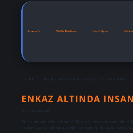
Anasayfa
Gizlilik Politikası
Yasal Uyarı
Hakkı
ETIKET:
ENKAZ ALTINDA KALAN NE YAPMALI
ENKAZ ALTINDA INSA
Tarih: Mart 28, 2025
Enkaz altında neden ölünür? Bazen ilk başta travma olmak 
ve daha sonra böbrek eksikliği gelişebilir. Buna ek olarak, k