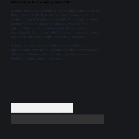
halindedir ve tavsiye niteliği taşımazlar.
Sitemiz, 5651 Sayılı Kanun gereğince Bilgi Teknolojileri ve
İletişim Kurumu (BTK) tarafından onaylanmış bir Yer
Sağlayıcı olarak hizmet vermektedir. Bu nedenle, sitedeki
içerikleri proaktif olarak denetleme veya araştırma
yükümlülüğümüz bulunmamaktadır. Ancak, üyelerimiz
yazdıkları içeriklerin sorumluluğunu taşımakta olup, siteye
üye olarak bu sorumluluğu kabul etmiş sayılırlar.
Hukuka ve yasal düzenlemelere aykırı olduğunu
düşündüğünüz içerikleri,
backlinkpanelicomtr@gmail.com
adresine bildirmeniz halinde, ilgili içerikler yasal süre
içerisinde sitemizden kaldırılacaktır.
Arama