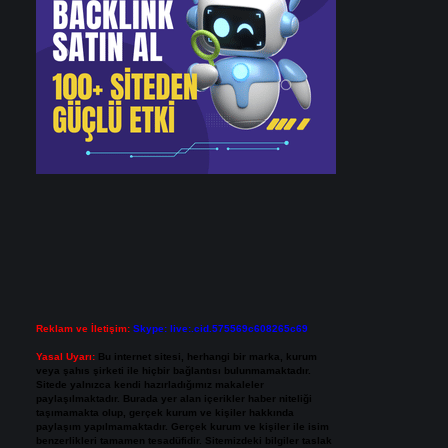
Reklam ve İletişim:
Skype: live:.cid.575569c608265c69
Yasal Uyarı:
Bu internet sitesi, herhangi bir marka, kurum
veya şahıs şirketi ile hiçbir bağlantısı bulunmamaktadır.
Sitede yalnızca kendi hazırladığımız makaleler
paylaşılmaktadır. Burada yer alan içerikler haber niteliği
taşımamakta olup, gerçek kurum ve kişiler hakkında
paylaşım yapılmamaktadır. Gerçek kurum ve kişiler ile isim
benzerlikleri tamamen tesadüfidir. Sitemizdeki bilgiler taslak