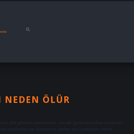
mızda
N NEDEN ÖLÜR
kolay gibi görünen durumlarda, sonraki günlerde ezilme sendromu
aslar tarafından kan dolaşımına verilen aşırı potasyum, ritmik