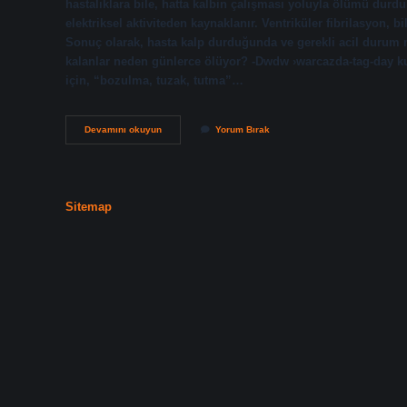
hastalıklara bile, hatta kalbin çalışması yoluyla ölümü durd
elektriksel aktiviteden kaynaklanır. Ventriküler fibrilasyon,
Sonuç olarak, hasta kalp durduğunda ve gerekli acil durum 
kalanlar neden günlerce ölüyor? -Dwdw ›warcazda-tag-day ku
için, “bozulma, tuzak, tutma”…
Enkaz
Devamını okuyun
Yorum Bırak
Altında
Insan
Neden
Ölür
Sitemap