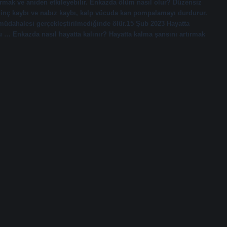
urmak ve aniden etkileyebilir. Enkazda ölüm nasıl olur? Düzensiz
 bilinç kaybı ve nabız kaybı, kalp vücuda kan pompalamayı durdurur.
müdahalesi gerçekleştirilmediğinde ölür.15 Şub 2023 Hayatta
 … Enkazda nasıl hayatta kalınır? Hayatta kalma şansını artırmak