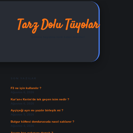
Tarz Dolu Tüyolar
Şıklıkla hayatına renk katan öneriler!
SIDEBAR
ilbet yeni giriş adresi
SON YAZILAR
F3 ne için kullanılır ?
Ağustos 6, 2026
Kur’an-ı Kerim’de tek geçen isim nedir ?
Ağustos 6, 2026
Ayçiçeği ayrı mı yazılır birleşik mi ?
Ağustos 5, 2026
Bulgur köftesi dondurucuda nasıl saklanır ?
Ağustos 4, 2026
Araçta boş paket ne demek ?