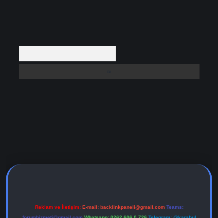
Arama
adresi
Reklam ve İletişim:
E-mail:
backlinkpaneli@gmail.com
Teams:
forumhizmeti@gmail.com
Whatsapp: 0262 606 0 726
Telegram: @karabul