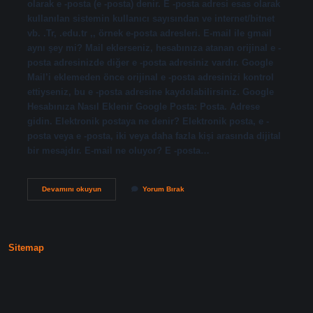
olarak e -posta (e -posta) denir. E -posta adresi esas olarak
kullanılan sistemin kullanıcı sayısından ve internet/bitnet
vb. .Tr, .edu.tr ,, örnek e-posta adresleri. E-mail ile gmail
aynı şey mi? Mail eklerseniz, hesabınıza atanan orijinal e -
posta adresinizde diğer e -posta adresiniz vardır. Google
Mail’i eklemeden önce orijinal e -posta adresinizi kontrol
ettiyseniz, bu e -posta adresine kaydolabilirsiniz. Google
Hesabınıza Nasıl Eklenir Google Posta: Posta. Adrese
gidin. Elektronik postaya ne denir? Elektronik posta, e -
posta veya e -posta, iki veya daha fazla kişi arasında dijital
bir mesajdır. E-mail ne oluyor? E -posta…
E-
Devamını okuyun
Yorum Bırak
Mail
Ne
Denir
Sitemap