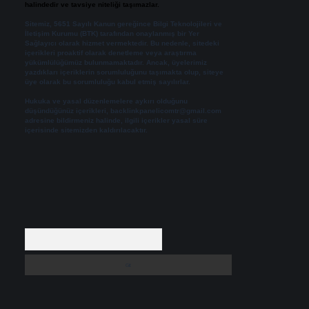
halindedir ve tavsiye niteliği taşımazlar.
Sitemiz, 5651 Sayılı Kanun gereğince Bilgi Teknolojileri ve
İletişim Kurumu (BTK) tarafından onaylanmış bir Yer
Sağlayıcı olarak hizmet vermektedir. Bu nedenle, sitedeki
içerikleri proaktif olarak denetleme veya araştırma
yükümlülüğümüz bulunmamaktadır. Ancak, üyelerimiz
yazdıkları içeriklerin sorumluluğunu taşımakta olup, siteye
üye olarak bu sorumluluğu kabul etmiş sayılırlar.
Hukuka ve yasal düzenlemelere aykırı olduğunu
düşündüğünüz içerikleri,
backlinkpanelicomtr@gmail.com
adresine bildirmeniz halinde, ilgili içerikler yasal süre
içerisinde sitemizden kaldırılacaktır.
Arama