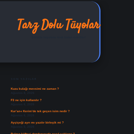
Tarz Dolu Tüyolar
Şıklıkla hayatına renk katan öneriler!
SIDEBAR
ilbet yeni giriş adresi
SON YAZILAR
Kuzu kulağı mevsimi ne zaman ?
Ağustos 8, 2026
F3 ne için kullanılır ?
Ağustos 6, 2026
Kur’an-ı Kerim’de tek geçen isim nedir ?
Ağustos 6, 2026
Ayçiçeği ayrı mı yazılır birleşik mi ?
Ağustos 5, 2026
Bulgur köftesi dondurucuda nasıl saklanır ?