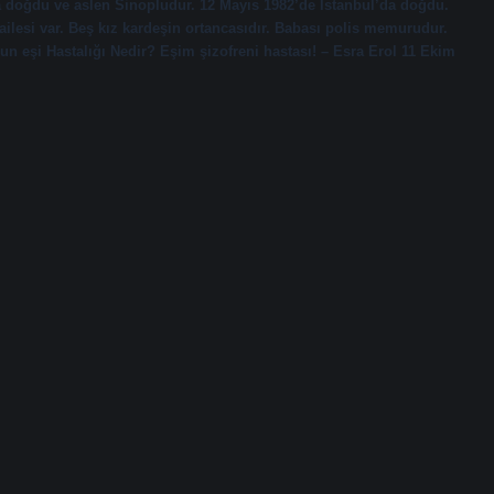
a doğdu ve aslen Sinopludur. 12 Mayıs 1982’de İstanbul’da doğdu.
ailesi var. Beş kız kardeşin ortancasıdır. Babası polis memurudur.
l’un eşi Hastalığı Nedir? Eşim şizofreni hastası! – Esra Erol 11 Ekim