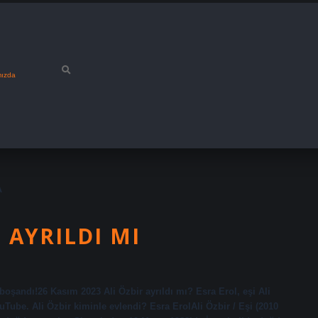
mızda
A
N AYRILDI MI
 boşandı!26 Kasım 2023 Ali Özbir ayrıldı mı? Esra Erol, eşi Ali
ube. Ali Özbir kiminle evlendi? Esra ErolAli Özbir / Eşi (2010