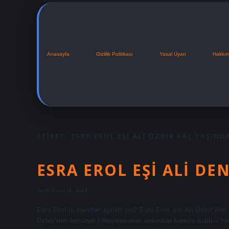
Anasayfa
Gizlilik Politikası
Yasal Uyarı
Hakkı
ETIKET:
ESRA EROL EŞI ALI ÖZBIR KAÇ YAŞIND
ESRA EROL EŞI ALI DE
Tarih: Eylül 11, 2024
Esra Erol’la eşinden ayrıldı mı? Esra Erol, eşi Ali Özbir’den
Özbir’den boşandı | Boşanmanın ardından hamile kaldı – YouT