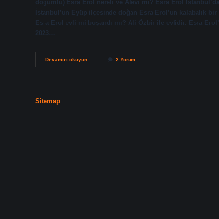
doğumlu) Esra Erol nereli ve Alevi mi? Esra Erol İstanbul’d
İstanbul’un Eyüp ilçesinde doğan Esra Erol’un kalabalık bir 
Esra Erol evli mi boşandı mı? Ali Özbir ile evlidir. Esra Ero
2023…
Esra
Devamını okuyun
2 Yorum
Erol
Eşi
Ali
Den
Ayrıldı
Sitemap
Mı