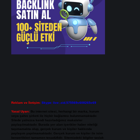
Reklam ve İletişim:
Skype: live:.cid.575569c608265c69
Yasal Uyarı:
Bu internet sitesi, herhangi bir marka, kurum
veya şahıs şirketi ile hiçbir bağlantısı bulunmamaktadır.
Sitede yalnızca kendi hazırladığımız makaleler
paylaşılmaktadır. Burada yer alan içerikler haber niteliği
taşımamakta olup, gerçek kurum ve kişiler hakkında
paylaşım yapılmamaktadır. Gerçek kurum ve kişiler ile isim
benzerlikleri tamamen tesadüfidir. Sitemizdeki bilgiler taslak