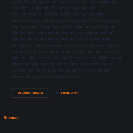
kekik: Naftalin toplarının yanı sıra fareler nane, fesleğen,
karanfil ve kekik gibi bitkilerin kokusundan da
hoşlanmazlar. Bu bitkiler, keskin kokuları nedeniyle
farelerin hoşlanmadığı kokular arasındadır. Fare gelmemesi
için ne yapmalı? Depolama seçenekleri arasında kapının
altında, pencerenin yanında, mutfakta, dolapların altında,
garajda, bodrumda ve çatı katında fareleri evden uzak
tutmak için defne yaprakları, nane yaprakları, nane yağı ve
çay ağacı yağı bulunur. Bu ürünler doğal fare kovuculardır.
Fare ne kokusundan nefret eder? Fareler amonyaktan nefret
eder Amonyağın çok güçlü bir kimyasal kokusu vardır.
Evde kullanıldığında, amonyum hidroksit formundadır.
Farenin düşmanı nedir? Öyle ki bazı…
Fare
Devamını okuyun
Yorum Bırak
Neyin
Kokusundan
Kaçar
Sitemap