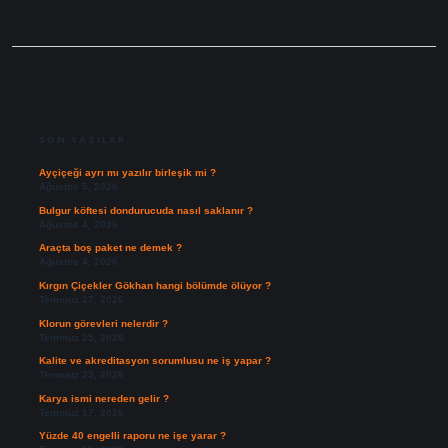
SIDEBAR
SON YAZILAR
Ayçiçeği ayrı mı yazılır birleşik mi ?
Ağustos 5, 2026
Bulgur köftesi dondurucuda nasıl saklanır ?
Ağustos 4, 2026
Araçta boş paket ne demek ?
Ağustos 4, 2026
Kırgın Çiçekler Gökhan hangi bölümde ölüyor ?
Temmuz 27, 2026
Klorun görevleri nelerdir ?
Temmuz 25, 2026
Kalite ve akreditasyon sorumlusu ne iş yapar ?
Temmuz 23, 2026
Karya ismi nereden gelir ?
Temmuz 17, 2026
Yüzde 40 engelli raporu ne işe yarar ?