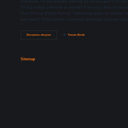
cümlendir. Fil dişi kuleden bakmak ne anlama gelir? Fil Karıs
Fil dişi kuleye çekilmek ne demek? Fransızca: Mevcut sorunl
Tour D’Ivoire (Fildişi Kulesi). Toplumdan gelen ve kendini ca
kule nedir? Fildişi kulesi, insanların genellikle zihinsel veya
Fil
Devamını okuyun
Yorum Bırak
Dişi
Kulede
Saklanmak
Ne
Demek
Sitemap