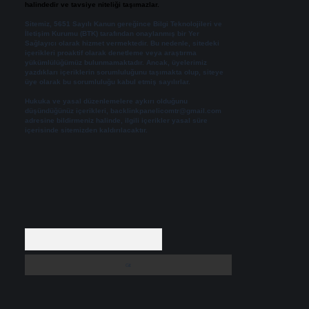
halindedir ve tavsiye niteliği taşımazlar.
Sitemiz, 5651 Sayılı Kanun gereğince Bilgi Teknolojileri ve
İletişim Kurumu (BTK) tarafından onaylanmış bir Yer
Sağlayıcı olarak hizmet vermektedir. Bu nedenle, sitedeki
içerikleri proaktif olarak denetleme veya araştırma
yükümlülüğümüz bulunmamaktadır. Ancak, üyelerimiz
yazdıkları içeriklerin sorumluluğunu taşımakta olup, siteye
üye olarak bu sorumluluğu kabul etmiş sayılırlar.
Hukuka ve yasal düzenlemelere aykırı olduğunu
düşündüğünüz içerikleri,
backlinkpanelicomtr@gmail.com
adresine bildirmeniz halinde, ilgili içerikler yasal süre
içerisinde sitemizden kaldırılacaktır.
Arama