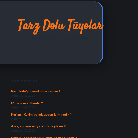
Tarz Dolu Tüyolar
Şıklıkla hayatına renk katan öneriler!
SIDEBAR
ilbet yeni giriş adresi
SON YAZILAR
Kuzu kulağı mevsimi ne zaman ?
Ağustos 8, 2026
F3 ne için kullanılır ?
Ağustos 6, 2026
Kur’an-ı Kerim’de tek geçen isim nedir ?
Ağustos 6, 2026
Ayçiçeği ayrı mı yazılır birleşik mi ?
Ağustos 5, 2026
Bulgur köftesi dondurucuda nasıl saklanır ?