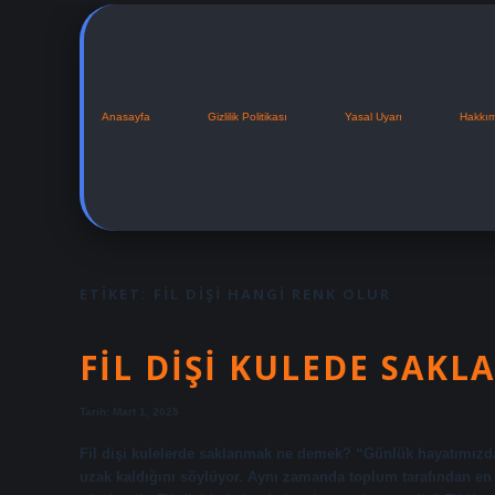
Anasayfa
Gizlilik Politikası
Yasal Uyarı
Hakkı
ETIKET:
FIL DIŞI HANGI RENK OLUR
FIL DIŞI KULEDE SAK
Tarih: Mart 1, 2025
Fil dişi kulelerde saklanmak ne demek? “Günlük hayatımızda
uzak kaldığını söylüyor. Aynı zamanda toplum tarafından en iyi