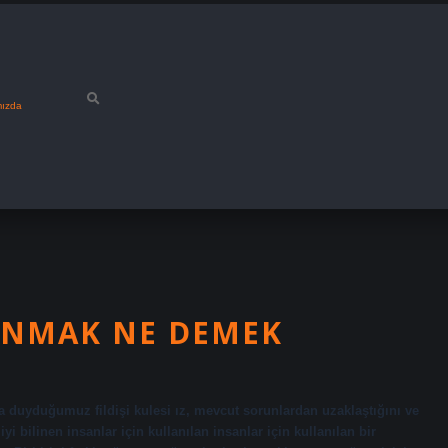
mızda
LANMAK NE DEMEK
 duyduğumuz fildişi kulesi ız, mevcut sorunlardan uzaklaştığını ve
 bilinen insanlar için kullanılan insanlar için kullanılan bir