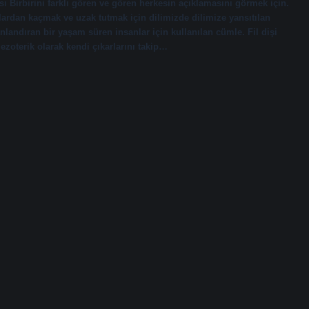
ı Birbirini farklı gören ve gören herkesin açıklamasını görmek için.
ardan kaçmak ve uzak tutmak için dilimizde dilimize yansıtılan
nlandıran bir yaşam süren insanlar için kullanılan cümle. Fil dişi
 ezoterik olarak kendi çıkarlarını takip…