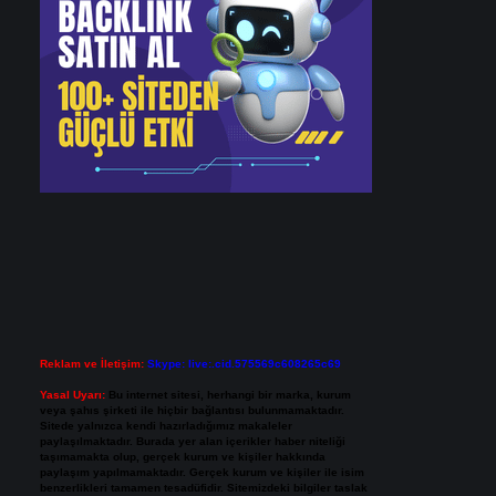
Reklam ve İletişim:
Skype: live:.cid.575569c608265c69
Yasal Uyarı:
Bu internet sitesi, herhangi bir marka, kurum
veya şahıs şirketi ile hiçbir bağlantısı bulunmamaktadır.
Sitede yalnızca kendi hazırladığımız makaleler
paylaşılmaktadır. Burada yer alan içerikler haber niteliği
taşımamakta olup, gerçek kurum ve kişiler hakkında
paylaşım yapılmamaktadır. Gerçek kurum ve kişiler ile isim
benzerlikleri tamamen tesadüfidir. Sitemizdeki bilgiler taslak