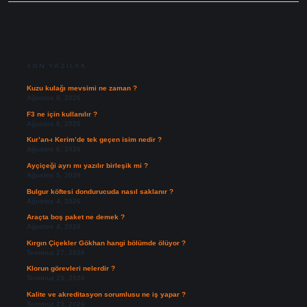
SIDEBAR
SON YAZILAR
Kuzu kulağı mevsimi ne zaman ?
Ağustos 8, 2026
F3 ne için kullanılır ?
Ağustos 6, 2026
Kur’an-ı Kerim’de tek geçen isim nedir ?
Ağustos 6, 2026
Ayçiçeği ayrı mı yazılır birleşik mi ?
Ağustos 5, 2026
Bulgur köftesi dondurucuda nasıl saklanır ?
Ağustos 4, 2026
Araçta boş paket ne demek ?
Ağustos 4, 2026
Kırgın Çiçekler Gökhan hangi bölümde ölüyor ?
Temmuz 27, 2026
Klorun görevleri nelerdir ?
Temmuz 25, 2026
Kalite ve akreditasyon sorumlusu ne iş yapar ?
Temmuz 23, 2026