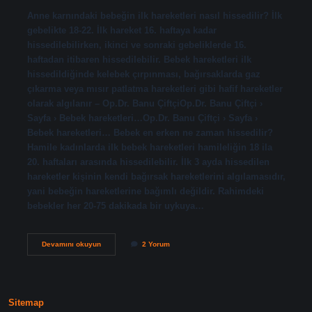
Anne karnındaki bebeğin ilk hareketleri nasıl hissedilir? İlk
gebelikte 18-22. İlk hareket 16. haftaya kadar
hissedilebilirken, ikinci ve sonraki gebeliklerde 16.
haftadan itibaren hissedilebilir. Bebek hareketleri ilk
hissedildiğinde kelebek çırpınması, bağırsaklarda gaz
çıkarma veya mısır patlatma hareketleri gibi hafif hareketler
olarak algılanır – Op.Dr. Banu ÇiftçiOp.Dr. Banu Çiftçi ›
Sayfa › Bebek hareketleri…Op.Dr. Banu Çiftçi › Sayfa ›
Bebek hareketleri… Bebek en erken ne zaman hissedilir?
Hamile kadınlarda ilk bebek hareketleri hamileliğin 18 ila
20. haftaları arasında hissedilebilir. İlk 3 ayda hissedilen
hareketler kişinin kendi bağırsak hareketlerini algılamasıdır,
yani bebeğin hareketlerine bağımlı değildir. Rahimdeki
bebekler her 20-75 dakikada bir uykuya…
Anne
Devamını okuyun
2 Yorum
Karnındaki
Bebeği
Ne
Zaman
Hisseder
Sitemap