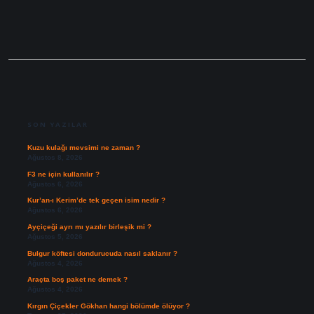
SIDEBAR
SON YAZILAR
Kuzu kulağı mevsimi ne zaman ?
Ağustos 8, 2026
F3 ne için kullanılır ?
Ağustos 6, 2026
Kur’an-ı Kerim’de tek geçen isim nedir ?
Ağustos 6, 2026
Ayçiçeği ayrı mı yazılır birleşik mi ?
Ağustos 5, 2026
Bulgur köftesi dondurucuda nasıl saklanır ?
Ağustos 4, 2026
Araçta boş paket ne demek ?
Ağustos 4, 2026
Kırgın Çiçekler Gökhan hangi bölümde ölüyor ?