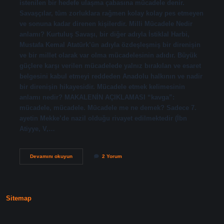
istenilen bir hedefe ulaşma çabasına mücadele denir.
Savaşçılar, tüm zorluklara rağmen kolay kolay pes etmeyen
ve sonuna kadar direnen kişilerdir. Milli Mücadele Nedir
anlamı? Kurtuluş Savaşı, bir diğer adıyla İstiklal Harbi,
Mustafa Kemal Atatürk’ün adıyla özdeşleşmiş bir direnişin
ve bir millet olarak var olma mücadelesinin adıdır. Büyük
güçlere karşı verilen mücadelede yalnız bırakılan ve esaret
belgesini kabul etmeyi reddeden Anadolu halkının ve nadir
bir direnişin hikayesidir. Mücadele etmek kelimesinin
anlamı nedir? MAKALENİN AÇIKLAMASI “kavga”:
mücadele, mücadele. Mücadele me ne demek? Sadece 7.
ayetin Mekke’de nazil olduğu rivayet edilmektedir (İbn
Atiyye, V,…
Mucadelenin
Devamını okuyun
2 Yorum
Anlami
Nedir
Sitemap