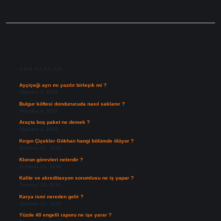
SIDEBAR
SON YAZILAR
Ayçiçeği ayrı mı yazılır birleşik mi ?
Ağustos 5, 2026
Bulgur köftesi dondurucuda nasıl saklanır ?
Ağustos 4, 2026
Araçta boş paket ne demek ?
Ağustos 4, 2026
Kırgın Çiçekler Gökhan hangi bölümde ölüyor ?
Temmuz 27, 2026
Klorun görevleri nelerdir ?
Temmuz 25, 2026
Kalite ve akreditasyon sorumlusu ne iş yapar ?
Temmuz 23, 2026
Karya ismi nereden gelir ?
Temmuz 17, 2026
Yüzde 40 engelli raporu ne işe yarar ?