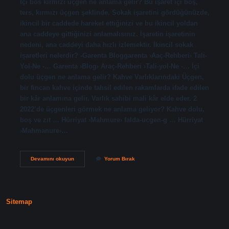
İçi bos kırmızı üçgen ne anlama gelir? Bu işaret içi boş,
ters, kırmızı üçgen şeklinde. Sokak işaretini gördüğünüzde,
ikincil bir caddede hareket ettiğinizi ve bu ikincil yoldan
ana caddeye gittiğinizi anlamalısınız. İşaretin işaretinin
nedeni, ana caddeyi daha hızlı izlemektir. İkincil sokak
işaretleri nelerdir? -Garenta Bloggarenta ›Aaç-Rehberi› Tali-
Yol-Ne -… Garenta ›Blog› Araç-Rehberi ›Tali-yol-Ne -… İçi
dolu üçgen ne anlama gelir? Kahve Varlıklarındaki Üçgen,
bir fincan kahve içinde tahsil edilen rakamlarda ifade edilen
bir kâr anlamına gelir. Varlık sahibi mali kâr elde eder. 2
2022’de üçgenleri görmek ne anlama geliyor? Kahve dolu,
boş ve zıt … Hürriyat ›Mahmure› falda-ucgen-g … Hürriyat
›Mahmanure›…
Içi
Devamını okuyun
Yorum Bırak
Boş
Üçgen
Levha
Ne
Anlama
Sitemap
Gelir