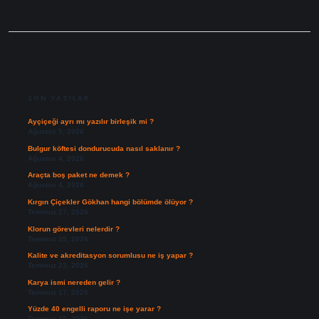
SIDEBAR
SON YAZILAR
Ayçiçeği ayrı mı yazılır birleşik mi ?
Ağustos 5, 2026
Bulgur köftesi dondurucuda nasıl saklanır ?
Ağustos 4, 2026
Araçta boş paket ne demek ?
Ağustos 4, 2026
Kırgın Çiçekler Gökhan hangi bölümde ölüyor ?
Temmuz 27, 2026
Klorun görevleri nelerdir ?
Temmuz 25, 2026
Kalite ve akreditasyon sorumlusu ne iş yapar ?
Temmuz 23, 2026
Karya ismi nereden gelir ?
Temmuz 17, 2026
Yüzde 40 engelli raporu ne işe yarar ?
Temmuz 15, 2026