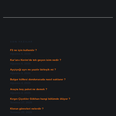
SIDEBAR
SON YAZILAR
F3 ne için kullanılır ?
Ağustos 6, 2026
Kur’an-ı Kerim’de tek geçen isim nedir ?
Ağustos 6, 2026
Ayçiçeği ayrı mı yazılır birleşik mi ?
Ağustos 5, 2026
Bulgur köftesi dondurucuda nasıl saklanır ?
Ağustos 4, 2026
Araçta boş paket ne demek ?
Ağustos 4, 2026
Kırgın Çiçekler Gökhan hangi bölümde ölüyor ?
Temmuz 27, 2026
Klorun görevleri nelerdir ?
Temmuz 25, 2026