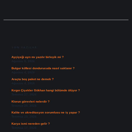
SIDEBAR
SON YAZILAR
Ayçiçeği ayrı mı yazılır birleşik mi ?
Ağustos 5, 2026
Bulgur köftesi dondurucuda nasıl saklanır ?
Ağustos 4, 2026
Araçta boş paket ne demek ?
Ağustos 4, 2026
Kırgın Çiçekler Gökhan hangi bölümde ölüyor ?
Temmuz 27, 2026
Klorun görevleri nelerdir ?
Temmuz 25, 2026
Kalite ve akreditasyon sorumlusu ne iş yapar ?
Temmuz 23, 2026
Karya ismi nereden gelir ?
Temmuz 17, 2026