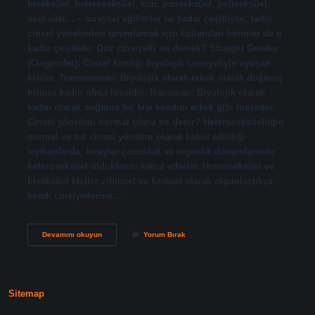
biseksüel, heteroseksüel, kuir, panseksüel, poliseksüel,
aseksüel… – bireysel eğilimler ne kadar çeşitliyse, farklı
cinsel yönelimleri tanımlamak için kullanılan terimler de o
kadar çeşitlidir. Düz cinsiyetli ne demek? Straight Gender
(Cisgender): Cinsel kimliği biyolojik cinsiyetiyle uyuşan
kişiler. Transwoman: Biyolojik olarak erkek olarak doğmuş
birinin kadın olma hissidir. Transman: Biyolojik olarak
kadın olarak doğmuş bir kişi kendini erkek gibi hisseder.
Cinsel yönelimi normal olana ne denir? Heteroseksüelliğin
normal ve tek cinsel yönelim olarak kabul edildiği
toplumlarda, bireyler çocukluk ve ergenlik dönemlerinde
heteroseksüel olduklarını kabul ederler. Homoseksüel ve
biseksüel kişiler zihinsel ve fiziksel olarak olgunlaştıkça
kendi cinsiyetlerine…
Düz
Devamını okuyun
Yorum Bırak
Cinsel
Yönelim
Ne
Demek
Sitemap