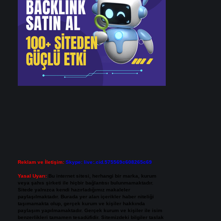
Reklam ve İletişim:
Skype: live:.cid.575569c608265c69
Yasal Uyarı:
Bu internet sitesi, herhangi bir marka, kurum
veya şahıs şirketi ile hiçbir bağlantısı bulunmamaktadır.
Sitede yalnızca kendi hazırladığımız makaleler
paylaşılmaktadır. Burada yer alan içerikler haber niteliği
taşımamakta olup, gerçek kurum ve kişiler hakkında
paylaşım yapılmamaktadır. Gerçek kurum ve kişiler ile isim
benzerlikleri tamamen tesadüfidir. Sitemizdeki bilgiler taslak