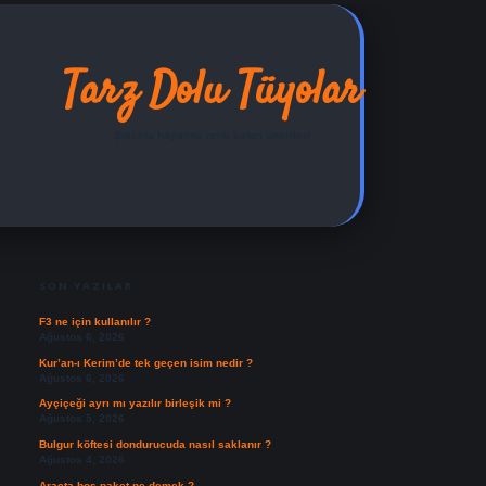
Tarz Dolu Tüyolar
Şıklıkla hayatına renk katan öneriler!
SIDEBAR
ilbet yeni giriş adresi
SON YAZILAR
F3 ne için kullanılır ?
Ağustos 6, 2026
Kur’an-ı Kerim’de tek geçen isim nedir ?
Ağustos 6, 2026
Ayçiçeği ayrı mı yazılır birleşik mi ?
Ağustos 5, 2026
Bulgur köftesi dondurucuda nasıl saklanır ?
Ağustos 4, 2026
Araçta boş paket ne demek ?