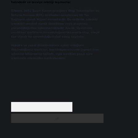
halindedir ve tavsiye niteliği taşımazlar.
Sitemiz, 5651 Sayılı Kanun gereğince Bilgi Teknolojileri ve
İletişim Kurumu (BTK) tarafından onaylanmış bir Yer
Sağlayıcı olarak hizmet vermektedir. Bu nedenle, sitedeki
içerikleri proaktif olarak denetleme veya araştırma
yükümlülüğümüz bulunmamaktadır. Ancak, üyelerimiz
yazdıkları içeriklerin sorumluluğunu taşımakta olup, siteye
üye olarak bu sorumluluğu kabul etmiş sayılırlar.
Hukuka ve yasal düzenlemelere aykırı olduğunu
düşündüğünüz içerikleri,
backlinkpanelicomtr@gmail.com
adresine bildirmeniz halinde, ilgili içerikler yasal süre
içerisinde sitemizden kaldırılacaktır.
Arama