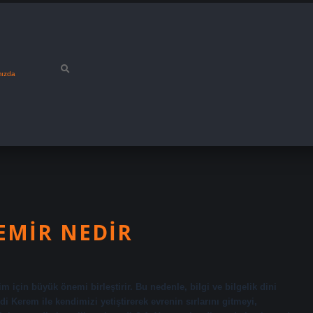
mızda
EMIR NEDIR
 için büyük önemi birleştirir. Bu nedenle, bilgi ve bilgelik dini
 Kerem ile kendimizi yetiştirerek evrenin sırlarını gitmeyi,