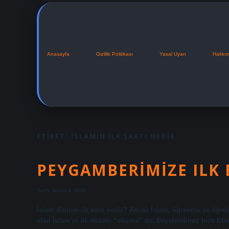
Anasayfa
Gizlilik Politikası
Yasal Uyarı
Hakkı
ETIKET:
İSLAMIN ILK ŞARTI NEDIR
PEYGAMBERIMIZE ILK 
Tarih: Nisan 3, 2025
İslam dininin ilk emri nedir? Ancak İslam, öğrenme ve öğretim
olan İslam’ın ilk düzeni “okuma” dır. Beyefendimiz bize Ebedi