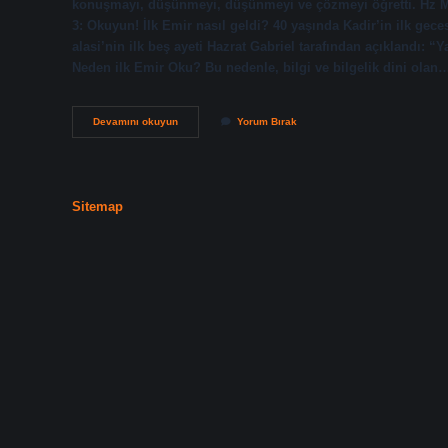
konuşmayı, düşünmeyi, düşünmeyi ve çözmeyi öğretti. Hz Mu
3: Okuyun! İlk Emir nasıl geldi? 40 yaşında Kadir’in ilk ge
alasi’nin ilk beş ayeti Hazrat Gabriel tarafından açıklandı: “Y
Neden ilk Emir Oku? Bu nedenle, bilgi ve bilgelik dini olan
Peygamberimize
Devamını okuyun
Yorum Bırak
Ilk
Emir
Nedir
Sitemap