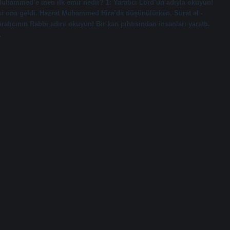
hammed’e inen ilk emir nedir? 1: Yaratıcı Lord’un adıyla okuyun!
cesi ona geldi. Hazrat Muhammed Hira’da düşünülürken, Surat al -
aratıcının Rabbi adını okuyun! Bir kan pıhtısından insanları yarattı.
…