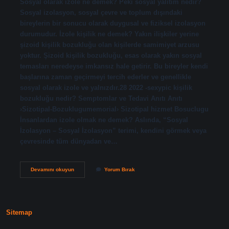
Sosyal olarak izole ne demek? Peki sosyal yalıtım nedir?
Sosyal izolasyon, sosyal çevre ve toplum dışındaki
bireylerin bir sonucu olarak duygusal ve fiziksel izolasyon
durumudur. İzole kişilik ne demek? Yakın ilişkiler yerine
şizoid kişilik bozukluğu olan kişilerde samimiyet arzusu
yoktur. Şizoid kişilik bozukluğu, esas olarak yakın sosyal
temasları neredeyse imkansız hale getirir. Bu bireyler kendi
başlarına zaman geçirmeyi tercih ederler ve genellikle
sosyal olarak izole ve yalnızdır.28 2022 -sexypic kişilik
bozukluğu nedir? Semptomlar ve Tedavi Anıtı Anıtı
›Sizotipal-Bozuklugumemorial› Sizotipal hizmet Bosuclugu
İnsanlardan izole olmak ne demek? Aslında, “Sosyal
İzolasyon – Sosyal İzolasyon” terimi, kendini görmek veya
çevresinde tüm dünyadan ve…
Sosyal
Devamını okuyun
Yorum Bırak
Olarak
Kendini
Izole
Etmek
Ne
Sitemap
Demek