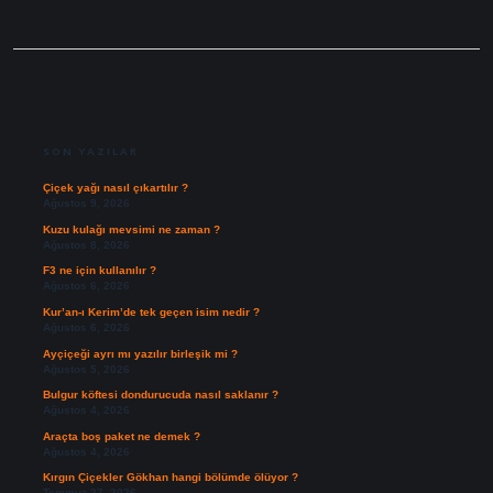
SIDEBAR
SON YAZILAR
Çiçek yağı nasıl çıkartılır ?
Ağustos 9, 2026
Kuzu kulağı mevsimi ne zaman ?
Ağustos 8, 2026
F3 ne için kullanılır ?
Ağustos 6, 2026
Kur’an-ı Kerim’de tek geçen isim nedir ?
Ağustos 6, 2026
Ayçiçeği ayrı mı yazılır birleşik mi ?
Ağustos 5, 2026
Bulgur köftesi dondurucuda nasıl saklanır ?
Ağustos 4, 2026
Araçta boş paket ne demek ?
Ağustos 4, 2026
Kırgın Çiçekler Gökhan hangi bölümde ölüyor ?
Temmuz 27, 2026