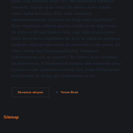
Kitap ıslak mendille silinir mi? Her temizleme işleminin
sonunda, fırçalar su ve sabun ile yıkanır ve bir dahaki
sefere kadar kurutulur. Eller ıslak havlularla
temizlenmemelidir. Sararmış bir kitap nasıl beyazlatılır?
Mısır nişastasını lekenin üzerine dökün ve bir kağıt havlu
ile örtün ve 24 saat bırakın. Güç, yağı kağıt üzerine emer.
Daha sonra mısır nişastasını bir fırça ve yukarıda açıklanan
elektrikli süpürge teknolojisi ile temizleyin. Leke yoksa, bu
işlemi birkaç kez tekrarlayabilirsiniz. Kitapların
küflenmemesi için ne yapmalı? Bu önlemi mısır nişastası
ile alabilirsiniz. Kütüphanedeki kitabın nem nedeniyle yıllar
boyunca dışarı çıkmasını önlemek için, kitabı kütüphaneye
kaldırmadan ve birkaç gün beklemeden mısır…
Kitapların
Devamını okuyun
Yorum Bırak
Temizliği
Nasıl
Yapılır
Sitemap