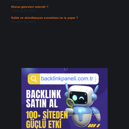
Klorun görevleri nelerdir ?
Temmuz 25, 2026
Kalite ve akreditasyon sorumlusu ne iş yapar ?
Temmuz 23, 2026