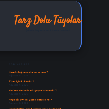
Tarz Dolu Tüyolar
Şıklıkla hayatına renk katan öneriler!
SIDEBAR
ilbet yeni giriş adresi
SON YAZILAR
Kuzu kulağı mevsimi ne zaman ?
Ağustos 8, 2026
F3 ne için kullanılır ?
Ağustos 6, 2026
Kur’an-ı Kerim’de tek geçen isim nedir ?
Ağustos 6, 2026
Ayçiçeği ayrı mı yazılır birleşik mi ?
Ağustos 5, 2026
Bulgur köftesi dondurucuda nasıl saklanır ?