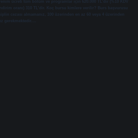
öğrenim ücreti tüm bölüm ve programlar için 620.000 TL’dir (%10 KDV
indirim oranı) 310 TL’dir. Koç bursu kimlere verilir? Burs başvurusu
disiplin cezası almamanız, 100 üzerinden en az 60 veya 4 üzerinden
nız gerekmektedir.…