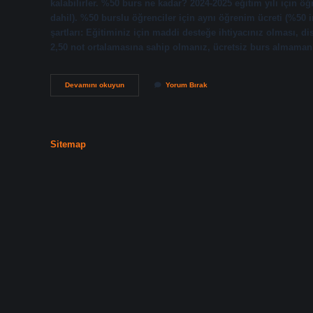
kalabilirler. %50 burs ne kadar? 2024-2025 eğitim yılı için 
dahil). %50 burslu öğrenciler için aynı öğrenim ücreti (%50 
şartları: Eğitiminiz için maddi desteğe ihtiyacınız olması, 
2,50 not ortalamasına sahip olmanız, ücretsiz burs almama
Koç
Devamını okuyun
Yorum Bırak
Yüzde
Kaç
Burs
Veriyor
Sitemap