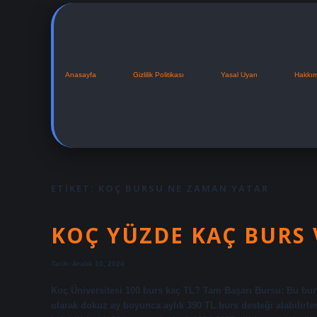
Anasayfa
Gizlilik Politikası
Yasal Uyarı
Hakkı
ETIKET:
KOÇ BURSU NE ZAMAN YATAR
KOÇ YÜZDE KAÇ BURS 
Tarih: Aralık 10, 2024
Koç Üniversitesi 100 burs kaç TL? Tam Başarı Bursu: Bu bur
olarak dokuz ay boyunca aylık 390 TL burs desteği alabilirler