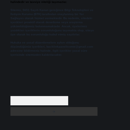
halindedir ve tavsiye niteliği taşımazlar.
Sitemiz, 5651 Sayılı Kanun gereğince Bilgi Teknolojileri ve
İletişim Kurumu (BTK) tarafından onaylanmış bir Yer
Sağlayıcı olarak hizmet vermektedir. Bu nedenle, sitedeki
içerikleri proaktif olarak denetleme veya araştırma
yükümlülüğümüz bulunmamaktadır. Ancak, üyelerimiz
yazdıkları içeriklerin sorumluluğunu taşımakta olup, siteye
üye olarak bu sorumluluğu kabul etmiş sayılırlar.
Hukuka ve yasal düzenlemelere aykırı olduğunu
düşündüğünüz içerikleri,
backlinkpanelicomtr@gmail.com
adresine bildirmeniz halinde, ilgili içerikler yasal süre
içerisinde sitemizden kaldırılacaktır.
Arama