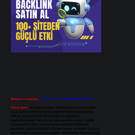
Reklam ve İletişim:
Skype: live:.cid.575569c608265c69
Yasal Uyarı:
Bu internet sitesi, herhangi bir marka, kurum
veya şahıs şirketi ile hiçbir bağlantısı bulunmamaktadır.
Sitede yalnızca kendi hazırladığımız makaleler
paylaşılmaktadır. Burada yer alan içerikler haber niteliği
taşımamakta olup, gerçek kurum ve kişiler hakkında
paylaşım yapılmamaktadır. Gerçek kurum ve kişiler ile isim
benzerlikleri tamamen tesadüfidir. Sitemizdeki bilgiler taslak