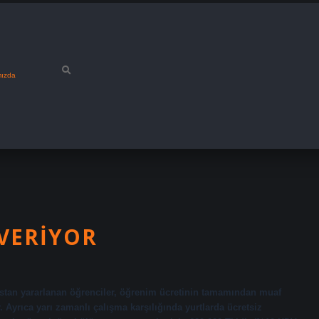
mızda
VERIYOR
stan yararlanan öğrenciler, öğrenim ücretinin tamamından muaf
. Ayrıca yarı zamanlı çalışma karşılığında yurtlarda ücretsiz