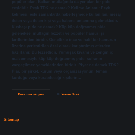
popüler olan, Balkan mutfağında da yer alan bir pide
çeşididir. Peyk TDK ne demek? Kelime Anlamı: Peyk
kelimesi, eski zamanlarda haberleşmede kullanılan, mesaj
ileten veya ileten kişi veya haberci anlamına gelmektedir.
Kuşbaşı pide ne demek? Küp küp doğranmış pide,
geleneksel mutfağın lezzetli ve popüler hamur işi
tariflerinden biridir. Genellikle ince ve hafif bir hamurun
üzerine yerleştirilen özel olarak karıştırılmış etlerden
hazırlanır. Bu lezzetlidir. Yumuşak kıvamı ve zengin iç
malzemesiyle küp küp doğranmış pide, sofranın
vazgeçilmez yemeklerinden biridir. Piyar ne demek TDK?
Piar, bir şirket, kurum veya organizasyonun, temas
kurduğu veya kurabileceği kişilerin…
Pide
Devamını okuyun
Yorum Bırak
Ne
Demek
Tdk
Sitemap