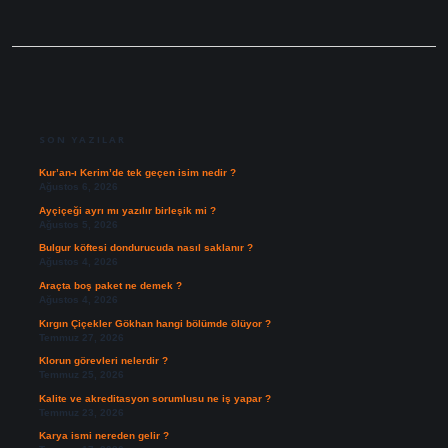
SIDEBAR
SON YAZILAR
Kur’an-ı Kerim’de tek geçen isim nedir ?
Ağustos 6, 2026
Ayçiçeği ayrı mı yazılır birleşik mi ?
Ağustos 5, 2026
Bulgur köftesi dondurucuda nasıl saklanır ?
Ağustos 4, 2026
Araçta boş paket ne demek ?
Ağustos 4, 2026
Kırgın Çiçekler Gökhan hangi bölümde ölüyor ?
Temmuz 27, 2026
Klorun görevleri nelerdir ?
Temmuz 25, 2026
Kalite ve akreditasyon sorumlusu ne iş yapar ?
Temmuz 23, 2026
Karya ismi nereden gelir ?