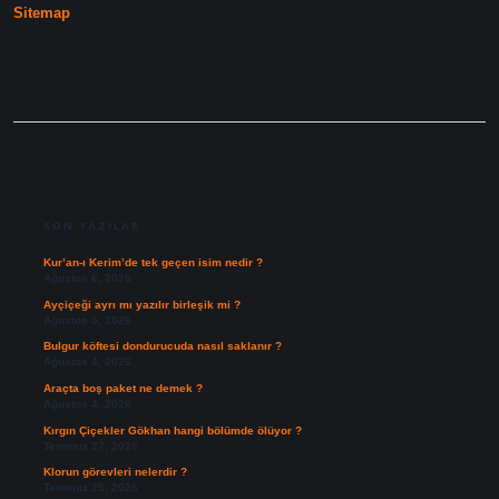
Sitemap
SIDEBAR
SON YAZILAR
Kur’an-ı Kerim’de tek geçen isim nedir ?
Ağustos 6, 2026
Ayçiçeği ayrı mı yazılır birleşik mi ?
Ağustos 5, 2026
Bulgur köftesi dondurucuda nasıl saklanır ?
Ağustos 4, 2026
Araçta boş paket ne demek ?
Ağustos 4, 2026
Kırgın Çiçekler Gökhan hangi bölümde ölüyor ?
Temmuz 27, 2026
Klorun görevleri nelerdir ?
Temmuz 25, 2026