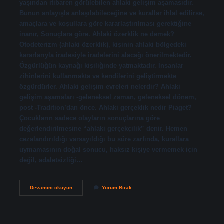
yaşından itibaren görülebilen ahlaki gelişim aşamasıdır.
Bunun anlayışla anlaşılabileceğine ve kurallar ihlal edilirse,
amaçlara ve koşullara göre kararlaştırılması gerektiğine
inanır, Sonuçlara göre. Ahlaki özerklik ne demek?
Otodeterizm (ahlaki özerklik), kişinin ahlaki bölgedeki
kararlarıyla iradesiyle iradelerini alacağı önerilmektedir.
Özgürlüğün kaynağı kişiliğinde yatmaktadır. İnsanlar
zihinlerini kullanmakta ve kendilerini geliştirmekte
özgürdürler. Ahlaki gelişim evreleri nelerdir? Ahlaki
gelişim aşamaları -geleneksel zaman, geleneksel dönem,
post -Tradition’dan önce. Ahlaki gerçeklik nedir Piaget?
Çocukların sadece olayların sonuçlarına göre
değerlendirilmesine “ahlaki gerçekçilik” denir. Hemen
cezalandırıldığı varsayıldığı bu süre zarfında, kurallara
uymamasının doğal sonucu, haksız kişiye vermemek için
değil, adaletsizliği…
Ahlaki
Devamını okuyun
Yorum Bırak
Özerklik
Evresi
Nedir