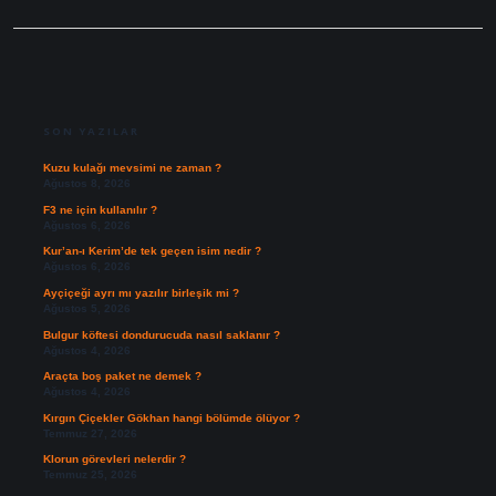
SIDEBAR
SON YAZILAR
Kuzu kulağı mevsimi ne zaman ?
Ağustos 8, 2026
F3 ne için kullanılır ?
Ağustos 6, 2026
Kur’an-ı Kerim’de tek geçen isim nedir ?
Ağustos 6, 2026
Ayçiçeği ayrı mı yazılır birleşik mi ?
Ağustos 5, 2026
Bulgur köftesi dondurucuda nasıl saklanır ?
Ağustos 4, 2026
Araçta boş paket ne demek ?
Ağustos 4, 2026
Kırgın Çiçekler Gökhan hangi bölümde ölüyor ?
Temmuz 27, 2026
Klorun görevleri nelerdir ?
Temmuz 25, 2026