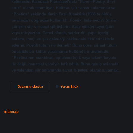
kelimesini Kamûsen Franssevî’deki “Fenn-i-Poetry, ilm-i
aruz” olarak tanımlıyor. Kelime, şiir sanatı anlamında ve
“Poetica” şeklinde Necip Fazil Kısakürk (1983’te öldü)
tarafından doğrudan kullanıldı. Poetik ifade nedir? Şiirler
şiirlerin şiir ve sanat görüşlerini ifade ettikleri ayet (şiir)
veya düzyazıdır. Genel olarak, şairler dil, yapı, içeriği,
anlamı, imajı ve şiir geleneği hakkındaki fikirlerini ifade
ederler. Poetik tutum ne demek? Buna göre, şiirsel tutum
öncelikle bir kültür yaratmanın kültürel bir üretimidir.
“Poetica’nın mantıksal, epistemolojik veya teknik boyutu
ile değil, sanatsal yönüyle fark edilir. Bunu geniş anlamda
ve yakından şiir anlamında sanat felsefesi olarak anlamak…
Poetik
Devamını okuyun
Yorum Bırak
Ne
Anlama
Gelir
Sitemap