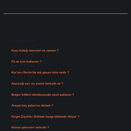
SIDEBAR
SON YAZILAR
Kuzu kulağı mevsimi ne zaman ?
Ağustos 8, 2026
F3 ne için kullanılır ?
Ağustos 6, 2026
Kur’an-ı Kerim’de tek geçen isim nedir ?
Ağustos 6, 2026
Ayçiçeği ayrı mı yazılır birleşik mi ?
Ağustos 5, 2026
Bulgur köftesi dondurucuda nasıl saklanır ?
Ağustos 4, 2026
Araçta boş paket ne demek ?
Ağustos 4, 2026
Kırgın Çiçekler Gökhan hangi bölümde ölüyor ?
Temmuz 27, 2026
Klorun görevleri nelerdir ?