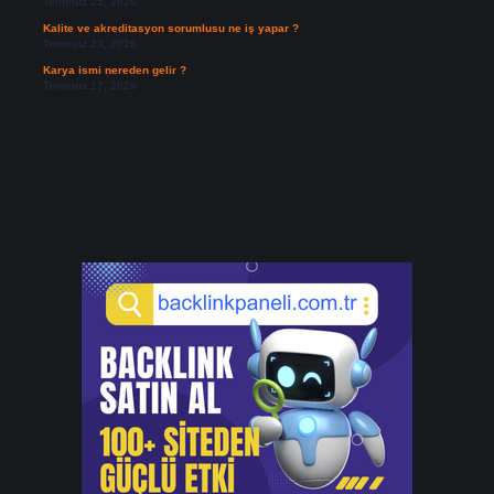
Temmuz 25, 2026
Kalite ve akreditasyon sorumlusu ne iş yapar ?
Temmuz 23, 2026
Karya ismi nereden gelir ?
Temmuz 17, 2026