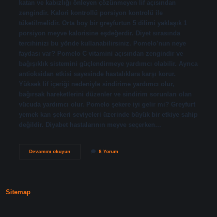
katan ve kabızlığı önleyen çözünmeyen lif açısından
zengindir. Kalori kontrollü porsiyon kontrolü ile
tüketilmelidir. Orta boy bir greyfurtun 5 dilimi yaklaşık 1
porsiyon meyve kalorisine eşdeğerdir. Diyet sırasında
tercihinizi bu yönde kullanabilirsiniz. Pomelo’nun neye
faydası var? Pomelo C vitamini açısından zengindir ve
bağışıklık sistemini güçlendirmeye yardımcı olabilir. Ayrıca
antioksidan etkisi sayesinde hastalıklara karşı korur.
Yüksek lif içeriği nedeniyle sindirime yardımcı olur,
bağırsak hareketlerini düzenler ve sindirim sorunları olan
vücuda yardımcı olur. Pomelo şekere iyi gelir mi? Greyfurt
yemek kan şekeri seviyeleri üzerinde büyük bir etkiye sahip
değildir. Diyabet hastalarının meyve seçerken…
Pomelo
Devamını okuyun
8 Yorum
Kilo
Verdirir
Mi
Sitemap