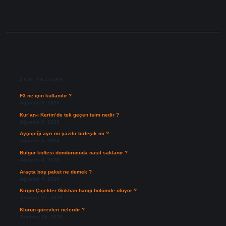
SIDEBAR
SON YAZILAR
F3 ne için kullanılır ?
Ağustos 6, 2026
Kur’an-ı Kerim’de tek geçen isim nedir ?
Ağustos 6, 2026
Ayçiçeği ayrı mı yazılır birleşik mi ?
Ağustos 5, 2026
Bulgur köftesi dondurucuda nasıl saklanır ?
Ağustos 4, 2026
Araçta boş paket ne demek ?
Ağustos 4, 2026
Kırgın Çiçekler Gökhan hangi bölümde ölüyor ?
Temmuz 27, 2026
Klorun görevleri nelerdir ?
Temmuz 25, 2026