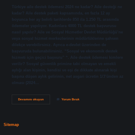
Türkiye aile destek ödemesi 2024 ne kadar? Aile desteği ne
kadar? Aile destek paketi kapsamında, en fazla 12 ay
boyunca her ay belirli tarihlerde 850 ila 1.250 TL arasında
ödemeler yapılıyor. Kadınlara 4000 TL destek başvurusu
nasıl yapılır? Aile ve Sosyal Hizmetler Devlet Müdürlüğü’ne
veya sosyal hizmet merkezlerinin müdürlüklerine şahsen
dilekçe verebilirsiniz. Ayrıca e-devlet üzerinden de
başvuruda bulunabilirsiniz. “Sosyal ve ekonomik destek
hizmeti için geçici başvuru” “. Aile destek ödemesi kimlere
verilir? Sosyal güvenlik primine tabi olmayan ve emekli
aylığı alan kişinin, kendisi ve eşi de dikkate alınarak kişi
başına düşen aylık gelirinin, net asgari ücretin 1/3’ünden az
olması (2024…
Aile
Devamını okuyun
Yorum Bırak
Destek
Yardımı
Almak
Için
Ne
Sitemap
Yapmalı