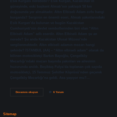
Esik Kurganı nerededir? Esik Kurgan, Kazakistan’ın
güneyinde, eski başkent Almatı’nın yaklaşık 50 km
doğusunda yer almaktadır. Altın Elbiseli Adam zırhı hangi
kurganda? Serginin en önemli eseri, Almatı yakınlarındaki
Esik Kurgan’da bulunan ve bugün Kazakistan
Cumhuriyeti’nin devlet sembollerinden biri olan “Altın
Elbiseli Adam” adlı eserdir. Altın Elbiseli Adam şu an
nerede? Şu anda Kazakistan Ulusal Müzesi’nde
sergilenmektedir. Altın elbiseli adamın mezarı hangi
şehirde? İSTANBUL (AA) – “Altın elbiseli adam” olarak da
bilinen motosikletçi Barkın Bayoğlu, Çengelköy
Mezarlığı’ndaki mezarı başında yakınları ve ailesinin
huzurunda anıldı. Beşiktaş Fulya’da toplanan çok sayıda
motosikletçi, 15 Temmuz Şehitler Köprüsü’nden geçerek
Çengelköy Mezarlığı’na geldi. Aea yaşıyor mu?…
Altın
Devamını okuyun
6 Yorum
Elbiseli
Adam
Esik
Kurganı
Nerede
Sitemap