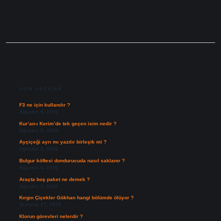
SIDEBAR
SON YAZILAR
F3 ne için kullanılır ?
Ağustos 6, 2026
Kur’an-ı Kerim’de tek geçen isim nedir ?
Ağustos 6, 2026
Ayçiçeği ayrı mı yazılır birleşik mi ?
Ağustos 5, 2026
Bulgur köftesi dondurucuda nasıl saklanır ?
Ağustos 4, 2026
Araçta boş paket ne demek ?
Ağustos 4, 2026
Kırgın Çiçekler Gökhan hangi bölümde ölüyor ?
Temmuz 27, 2026
Klorun görevleri nelerdir ?