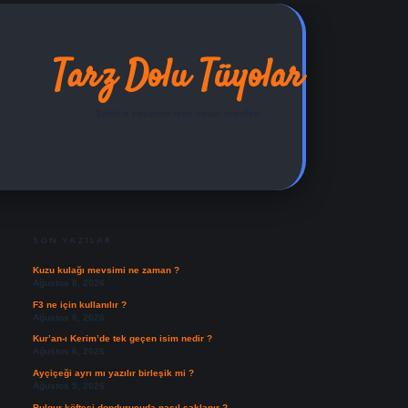
Tarz Dolu Tüyolar
Şıklıkla hayatına renk katan öneriler!
SIDEBAR
ilbet yeni giriş adresi
SON YAZILAR
Kuzu kulağı mevsimi ne zaman ?
Ağustos 8, 2026
F3 ne için kullanılır ?
Ağustos 6, 2026
Kur’an-ı Kerim’de tek geçen isim nedir ?
Ağustos 6, 2026
Ayçiçeği ayrı mı yazılır birleşik mi ?
Ağustos 5, 2026
Bulgur köftesi dondurucuda nasıl saklanır ?