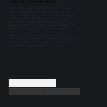
halindedir ve tavsiye niteliği taşımazlar.
Sitemiz, 5651 Sayılı Kanun gereğince Bilgi Teknolojileri ve
İletişim Kurumu (BTK) tarafından onaylanmış bir Yer
Sağlayıcı olarak hizmet vermektedir. Bu nedenle, sitedeki
içerikleri proaktif olarak denetleme veya araştırma
yükümlülüğümüz bulunmamaktadır. Ancak, üyelerimiz
yazdıkları içeriklerin sorumluluğunu taşımakta olup, siteye
üye olarak bu sorumluluğu kabul etmiş sayılırlar.
Hukuka ve yasal düzenlemelere aykırı olduğunu
düşündüğünüz içerikleri,
backlinkpanelicomtr@gmail.com
adresine bildirmeniz halinde, ilgili içerikler yasal süre
içerisinde sitemizden kaldırılacaktır.
Arama