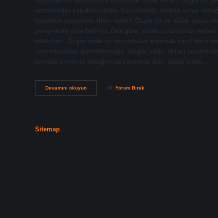
Özgürlük ve sorumluluk arasındaki ilişki nedir? Özgürlük gene
istediklerini yapabilmesidir. Sorumluluk, kişinin sahip oldu
özgürlük arasındaki ilişki nedir? Özgürlük ve ahlak yasası bir
perspektife göre belirler. Ona göre, ahlakın varlığının neden
edebiliriz. Özgür irade ve sorumluluk arasında nasıl bir ili
sorumluluktan bahsedemeyiz. Özgür irade, ahlaki sorumluluğu
bundan sorumlu olduğumuza inansak bile, özgür irade…
Özgürlük
Devamını okuyun
Yorum Bırak
Ve
Sorumluluk
Arasında
Nasıl
Bir
Sitemap
Ilişki
Vardır
Ahlak
Felsefesi