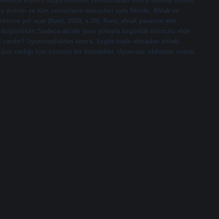
llikle kişinin özgürlüklerini kısıtlamadan belirli sınırlar içinde
ğu durum ve tüm sonuçların sonuçları aynı fikirde. Ahlak ve
birine yol açar (Kant, 2009, s.34). Kant, ahlak yasasını etik
i özgürlüktir; Sadece ahlaki yasa yoluyla özgürlük bilincini elde
şki vardır? Uyumsuzluktan sonra, özgür irade olmadan ahlaki
n varlığı için zorunlu bir hastalıktır. Uyumsuz olduktan sonra,