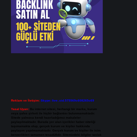
Reklam ve İletişim:
Skype: live:.cid.575569c608265c69
Yasal Uyarı:
Bu internet sitesi, herhangi bir marka, kurum
veya şahıs şirketi ile hiçbir bağlantısı bulunmamaktadır.
Sitede yalnızca kendi hazırladığımız makaleler
paylaşılmaktadır. Burada yer alan içerikler haber niteliği
taşımamakta olup, gerçek kurum ve kişiler hakkında
paylaşım yapılmamaktadır. Gerçek kurum ve kişiler ile isim
benzerlikleri tamamen tesadüfidir. Sitemizdeki bilgiler taslak