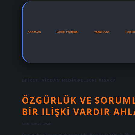
Anasayfa
Gizlilik Politikası
Yasal Uyarı
Hakkı
ETIKET:
VICDAN NEDIR FELSEFE KISACA
ÖZGÜRLÜK VE SORUML
BIR ILIŞKI VARDIR AHL
Tarih: Mart 22, 2025