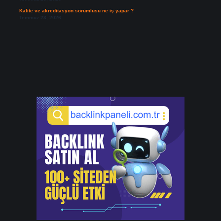
Kalite ve akreditasyon sorumlusu ne iş yapar ?
Temmuz 23, 2026