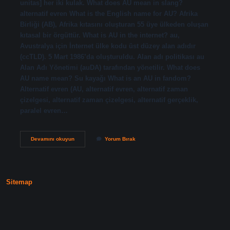
unitas] her iki kulak. What does AU mean in slang?
alternatif evren What is the English name for AU? Afrika
Birliği (AB), Afrika kıtasını oluşturan 55 üye ülkeden oluşan
kıtasal bir örgüttür. What is AU in the internet? au,
Avustralya için İnternet ülke kodu üst düzey alan adıdır
(ccTLD). 5 Mart 1986’da oluşturuldu. Alan adı politikası au
Alan Adı Yönetimi (auDA) tarafından yönetilir. What does
AU name mean? Su kayağı What is an AU in fandom?
Alternatif evren (AU, alternatif evren, alternatif zaman
çizelgesi, alternatif zaman çizelgesi, alternatif gerçeklik,
paralel evren…
What
Devamını okuyun
Yorum Bırak
Is
Called
Au
Sitemap