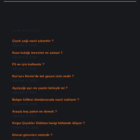
SIDEBAR
SON YAZILAR
Çiçek yağı nasıl çıkartılır ?
Ağustos 9, 2026
Kuzu kulağı mevsimi ne zaman ?
Ağustos 8, 2026
F3 ne için kullanılır ?
Ağustos 6, 2026
Kur’an-ı Kerim’de tek geçen isim nedir ?
Ağustos 6, 2026
Ayçiçeği ayrı mı yazılır birleşik mi ?
Ağustos 5, 2026
Bulgur köftesi dondurucuda nasıl saklanır ?
Ağustos 4, 2026
Araçta boş paket ne demek ?
Ağustos 4, 2026
Kırgın Çiçekler Gökhan hangi bölümde ölüyor ?
Temmuz 27, 2026
Klorun görevleri nelerdir ?
Temmuz 25, 2026