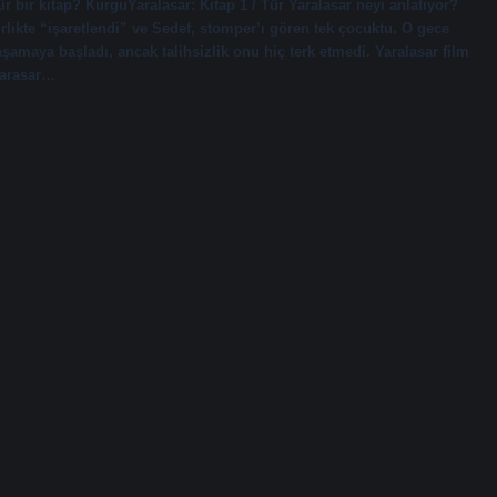
r bir kitap? KurguYaralasar: Kitap 1 / Tür Yaralasar neyi anlatıyor?
likte “işaretlendi” ve Sedef, stomper’ı gören tek çocuktu. O gece
aşamaya başladı, ancak talihsizlik onu hiç terk etmedi. Yaralasar film
 Sarasar…