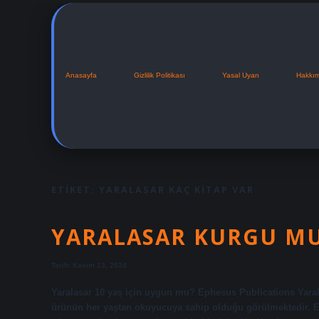
Anasayfa
Gizlilik Politikası
Yasal Uyarı
Hakkı
ETIKET:
YARALASAR KAÇ KITAP VAR
YARALASAR KURGU M
Tarih: Kasım 13, 2024
Yaralasar 10 yaş için uygun mu? Ephesus Publications Yaralas
ürünün her yaştan okuyucuya sahip olduğu görülmektedir. Ephe