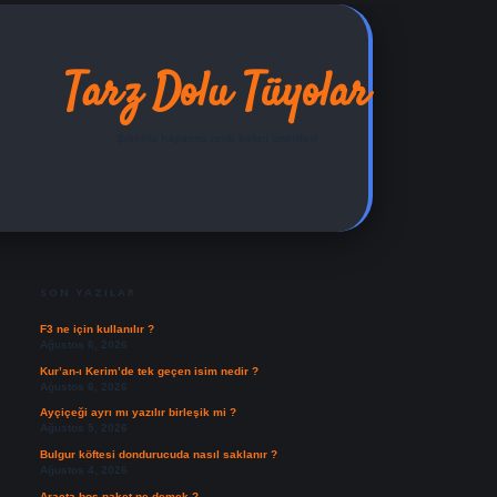
Tarz Dolu Tüyolar
Şıklıkla hayatına renk katan öneriler!
SIDEBAR
ilbet yeni giriş adresi
SON YAZILAR
F3 ne için kullanılır ?
Ağustos 6, 2026
Kur’an-ı Kerim’de tek geçen isim nedir ?
Ağustos 6, 2026
Ayçiçeği ayrı mı yazılır birleşik mi ?
Ağustos 5, 2026
Bulgur köftesi dondurucuda nasıl saklanır ?
Ağustos 4, 2026
Araçta boş paket ne demek ?