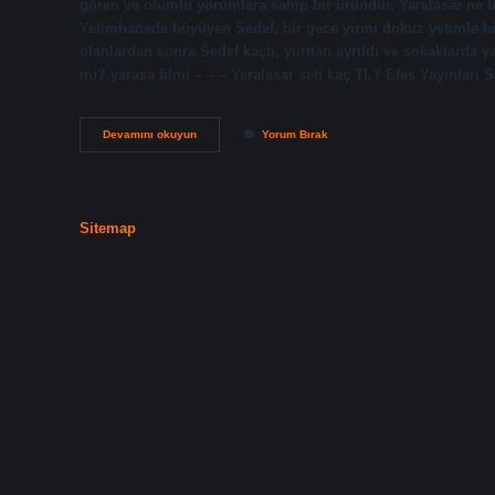
gören ve olumlu yorumlara sahip bir üründür. Yaralasar ne tü
Yetimhanede büyüyen Sedef, bir gece yirmi dokuz yetimle bir
olanlardan sonra Sedef kaçtı, yurttan ayrıldı ve sokaklarda y
mi? yarasa filmi – – – Yaralasar seti kaç TL? Efes Yayınları
Yaralasar
Devamını okuyun
Yorum Bırak
Kurgu
Mu
Sitemap