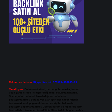
Reklam ve İletişim:
Skype: live:.cid.575569c608265c69
Yasal Uyarı:
Bu internet sitesi, herhangi bir marka, kurum
veya şahıs şirketi ile hiçbir bağlantısı bulunmamaktadır.
Sitede yalnızca kendi hazırladığımız makaleler
paylaşılmaktadır. Burada yer alan içerikler haber niteliği
taşımamakta olup, gerçek kurum ve kişiler hakkında
paylaşım yapılmamaktadır. Gerçek kurum ve kişiler ile isim
benzerlikleri tamamen tesadüfidir. Sitemizdeki bilgiler taslak