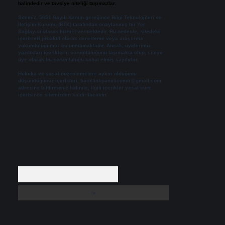
halindedir ve tavsiye niteliği taşımazlar.
Sitemiz, 5651 Sayılı Kanun gereğince Bilgi Teknolojileri ve
İletişim Kurumu (BTK) tarafından onaylanmış bir Yer
Sağlayıcı olarak hizmet vermektedir. Bu nedenle, sitedeki
içerikleri proaktif olarak denetleme veya araştırma
yükümlülüğümüz bulunmamaktadır. Ancak, üyelerimiz
yazdıkları içeriklerin sorumluluğunu taşımakta olup, siteye
üye olarak bu sorumluluğu kabul etmiş sayılırlar.
Hukuka ve yasal düzenlemelere aykırı olduğunu
düşündüğünüz içerikleri,
backlinkpanelicomtr@gmail.com
adresine bildirmeniz halinde, ilgili içerikler yasal süre
içerisinde sitemizden kaldırılacaktır.
Arama