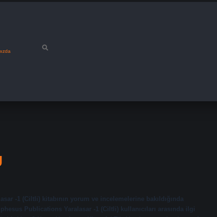
mızda
U
ar -1 (Ciltli) kitabının yorum ve incelemelerine bakıldığında
sus Publications Yaralasar -1 (Ciltli) kullanıcıları arasında ilgi