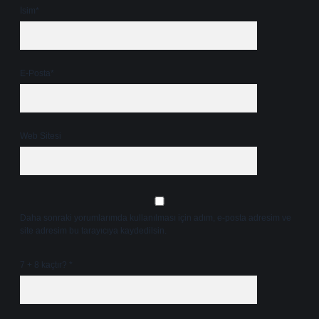
İsim*
E-Posta*
Web Sitesi
Daha sonraki yorumlarımda kullanılması için adım, e-posta adresim ve
site adresim bu tarayıcıya kaydedilsin.
7 + 8 kaçtır?
*