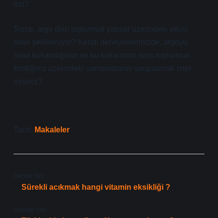
mü?
Sizce, argo dilin toplumsal yapılar üzerindeki etkisi
nasıl şekilleniyor? Kendi deneyimlerinizde, argoyu
nasıl kullandığınızı ve bu kullanımın sizin toplumsal
kimliğiniz üzerindeki yansımalarını sorgulamak ister
misiniz?
Tarih:
Makaleler
Önceki Yazı
Sürekli acıkmak hangi vitamin eksikliği ?
Sonraki Yazı