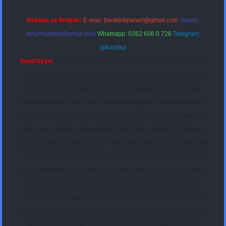
Reklam ve İletişim:
E-mail:
backlinkpaneli@gmail.com
Teams:
forumhizmeti@gmail.com
Whatsapp: 0262 606 0 726
Telegram:
@karabul
Yasal Uyarı:
Sitemiz, 5651 Sayılı Kanun gereğince Bilgi Teknolojileri
ve İletişim Kurumu (BTK) tarafından onaylanmış bir Yer Sağlayıcı
olarak hizmet vermektedir. Bu nedenle, sitedeki içerikleri proaktif
olarak denetleme veya araştırma yükümlülüğümüz bulunmamaktadır.
Ancak, üyelerimiz yazdıkları içeriklerin sorumluluğunu taşımakta olup,
siteye üye olarak bu sorumluluğu kabul etmiş sayılırlar. Bu internet
sitesi, herhangi bir marka, kurum veya şahıs şirketi ile hiçbir bağlantısı
bulunmamaktadır. Sitede yalnızca kendi hazırladığımız makaleler
paylaşılmaktadır. Burada yer alan içerikler haber niteliği taşımamakta
olup, gerçek kurum ve kişiler hakkında paylaşım yapılmamaktadır.
Gerçek kurum ve kişiler ile isim benzerlikleri tamamen tesadüfidir.
Sitemiz, kar amacı gütmeyen ve tamamen ücretsiz bir bilgi paylaşım
platformudur. Hukuka ve yasal düzenlemelere aykırı olduğunu