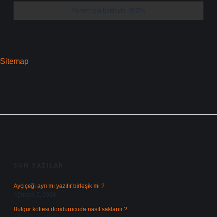
Sitemap
SIDEBAR
SON YAZILAR
Ayçiçeği ayrı mı yazılır birleşik mi ?
Ağustos 5, 2026
Bulgur köftesi dondurucuda nasıl saklanır ?