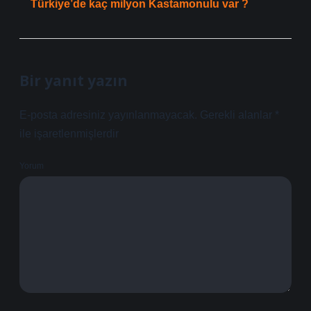
Türkiye’de kaç milyon Kastamonulu var ?
Bir yanıt yazın
E-posta adresiniz yayınlanmayacak.
Gerekli alanlar
*
ile işaretlenmişlerdir
Yorum