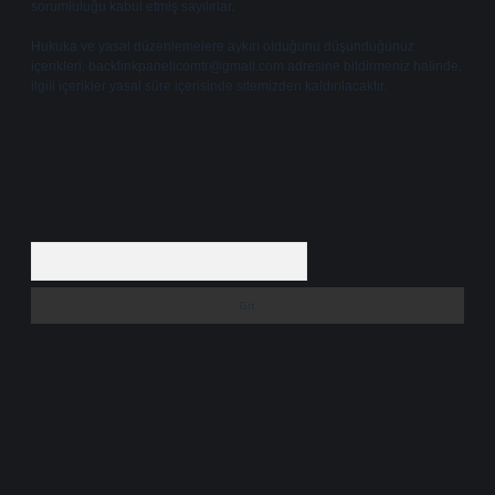
sorumluluğu kabul etmiş sayılırlar.
Hukuka ve yasal düzenlemelere aykırı olduğunu düşündüğünüz
içerikleri,
backlinkpanelicomtr@gmail.com
adresine bildirmeniz halinde,
ilgili içerikler yasal süre içerisinde sitemizden kaldırılacaktır.
Arama