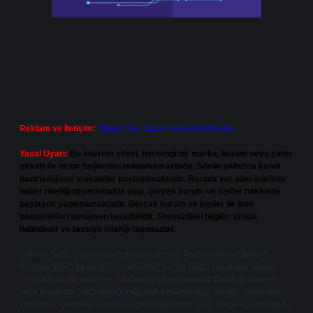
Reklam ve İletişim:
Skype: live:.cid.575569c608265c69
Yasal Uyarı:
Bu internet sitesi, herhangi bir marka, kurum veya şahıs
şirketi ile hiçbir bağlantısı bulunmamaktadır. Sitede yalnızca kendi
hazırladığımız makaleler paylaşılmaktadır. Burada yer alan içerikler
haber niteliği taşımamakta olup, gerçek kurum ve kişiler hakkında
paylaşım yapılmamaktadır. Gerçek kurum ve kişiler ile isim
benzerlikleri tamamen tesadüfidir. Sitemizdeki bilgiler taslak
halindedir ve tavsiye niteliği taşımazlar.
Sitemiz, 5651 Sayılı Kanun gereğince Bilgi Teknolojileri ve İletişim
Kurumu (BTK) tarafından onaylanmış bir Yer Sağlayıcı olarak hizmet
vermektedir. Bu nedenle, sitedeki içerikleri proaktif olarak denetleme
veya araştırma yükümlülüğümüz bulunmamaktadır. Ancak, üyelerimiz
yazdıkları içeriklerin sorumluluğunu taşımakta olup, siteye üye olarak bu