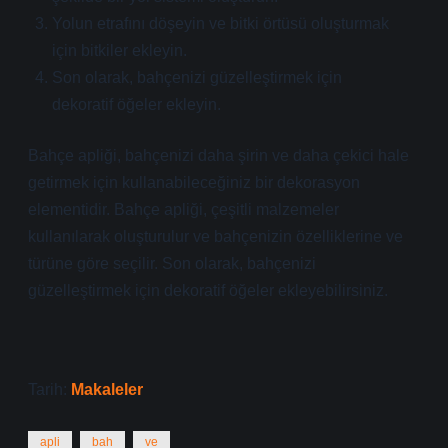
Yolun etrafını döşeyin ve bitki örtüsü oluşturmak
için bitkiler ekleyin.
Son olarak, bahçenizi güzelleştirmek için
dekoratif öğeler ekleyin.
Bahçe apliği, bahçenizi daha şirin ve daha çekici hale
getirmek için kullanabileceğiniz bir dekorasyon
elementidir. Bahçe apliği, çeşitli malzemeler
kullanılarak oluşturulur ve bahçenizin özelliklerine ve
türüne göre seçilir. Son olarak, bahçenizi
güzelleştirmek için dekoratif öğeler ekleyebilirsiniz.
Tarih:
Makaleler
apli
bah
ve