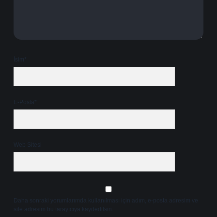
İsim*
E-Posta*
Web Sitesi
Daha sonraki yorumlarımda kullanılması için adım, e-posta adresim ve
site adresim bu tarayıcıya kaydedilsin.