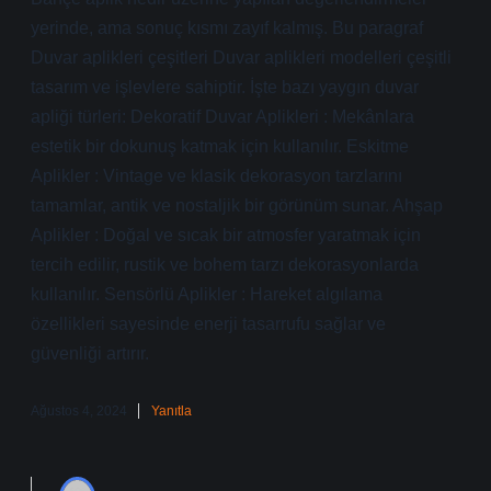
yerinde, ama sonuç kısmı zayıf kalmış. Bu paragraf
Duvar aplikleri çeşitleri Duvar aplikleri modelleri çeşitli
tasarım ve işlevlere sahiptir. İşte bazı yaygın duvar
apliği türleri: Dekoratif Duvar Aplikleri : Mekânlara
estetik bir dokunuş katmak için kullanılır. Eskitme
Aplikler : Vintage ve klasik dekorasyon tarzlarını
tamamlar, antik ve nostaljik bir görünüm sunar. Ahşap
Aplikler : Doğal ve sıcak bir atmosfer yaratmak için
tercih edilir, rustik ve bohem tarzı dekorasyonlarda
kullanılır. Sensörlü Aplikler : Hareket algılama
özellikleri sayesinde enerji tasarrufu sağlar ve
güvenliği artırır.
Ağustos 4, 2024
Yanıtla