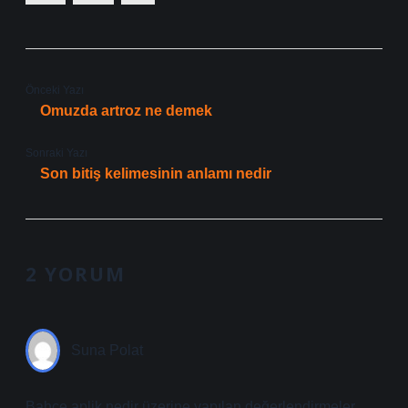
Önceki Yazı
Omuzda artroz ne demek
Sonraki Yazı
Son bitiş kelimesinin anlamı nedir
2 YORUM
Suna Polat
Bahçe aplik nedir üzerine yapılan değerlendirmeler