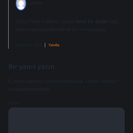
admin
Suna Polat! Katkınız, yazıya
farklı bir değer
kattı;
metnin gelişiminde
önemli bir rol
oynadınız.
Ağustos 4, 2024
Yanıtla
Bir yanıt yazın
E-posta adresiniz yayınlanmayacak.
Gerekli alanlar
*
ile işaretlenmişlerdir
Yorum