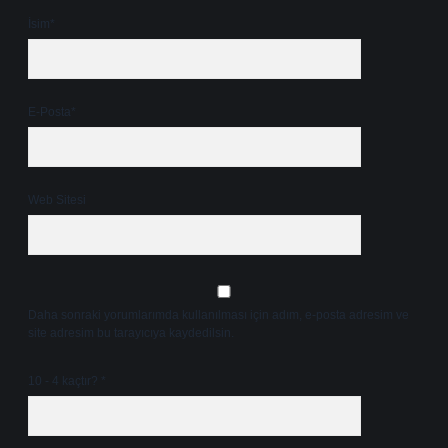
İsim*
E-Posta*
Web Sitesi
Daha sonraki yorumlarımda kullanılması için adım, e-posta adresim ve
site adresim bu tarayıcıya kaydedilsin.
10 - 4 kaçtır?
*