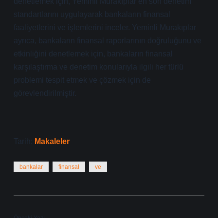
denetlemek için, Yeminli Murakıplar en son denetim
standartlarını uygulayarak bankaların finansal
faaliyetlerini ve işlemlerini inceler. Yeminli Murakıplar
ayrıca, bankaların finansal raporlarının doğruluğunu ve
etkinliğini denetlemek için, bankaların finansal
karşılaştırma ve denetim konularıyla ilgili her türlü
problemi tespit etmek ve çözmek için de
görevlendirilmiştir.
Tarih:
Makaleler
bankalar
finansal
ve