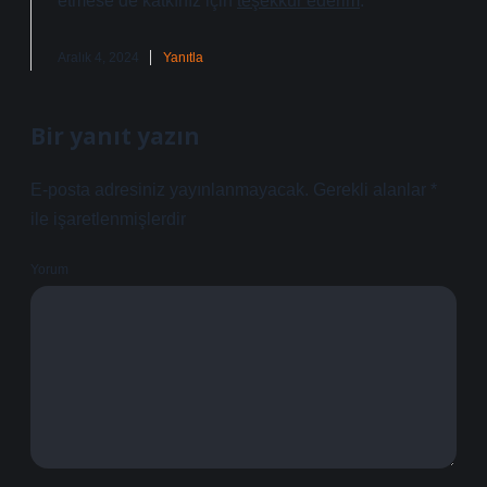
etmese de katkınız için
teşekkür ederim
.
Aralık 4, 2024
Yanıtla
Bir yanıt yazın
E-posta adresiniz yayınlanmayacak.
Gerekli alanlar
*
ile işaretlenmişlerdir
Yorum