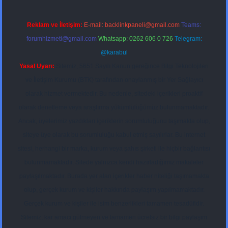
Reklam ve İletişim:
E-mail:
backlinkpaneli@gmail.com
Teams:
forumhizmeti@gmail.com
Whatsapp: 0262 606 0 726
Telegram:
@karabul
Yasal Uyarı:
Sitemiz, 5651 Sayılı Kanun gereğince Bilgi Teknolojileri
ve İletişim Kurumu (BTK) tarafından onaylanmış bir Yer Sağlayıcı
olarak hizmet vermektedir. Bu nedenle, sitedeki içerikleri proaktif
olarak denetleme veya araştırma yükümlülüğümüz bulunmamaktadır.
Ancak, üyelerimiz yazdıkları içeriklerin sorumluluğunu taşımakta olup,
siteye üye olarak bu sorumluluğu kabul etmiş sayılırlar. Bu internet
sitesi, herhangi bir marka, kurum veya şahıs şirketi ile hiçbir bağlantısı
bulunmamaktadır. Sitede yalnızca kendi hazırladığımız makaleler
paylaşılmaktadır. Burada yer alan içerikler haber niteliği taşımamakta
olup, gerçek kurum ve kişiler hakkında paylaşım yapılmamaktadır.
Gerçek kurum ve kişiler ile isim benzerlikleri tamamen tesadüfidir.
Sitemiz, kar amacı gütmeyen ve tamamen ücretsiz bir bilgi paylaşım