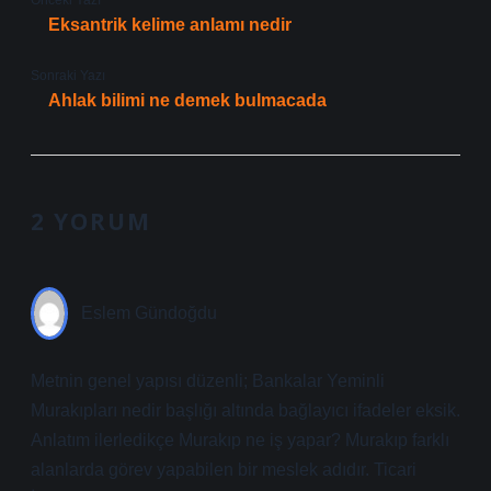
Önceki Yazı
Eksantrik kelime anlamı nedir
Sonraki Yazı
Ahlak bilimi ne demek bulmacada
2 YORUM
Eslem Gündoğdu
Metnin genel yapısı düzenli; Bankalar Yeminli
Murakıpları nedir başlığı altında bağlayıcı ifadeler eksik.
Anlatım ilerledikçe Murakıp ne iş yapar? Murakıp farklı
alanlarda görev yapabilen bir meslek adıdır. Ticari