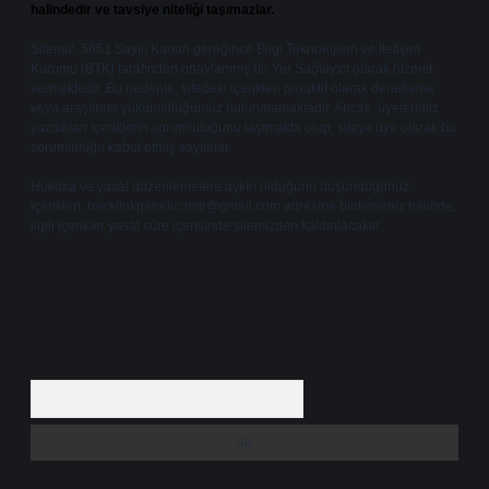
halindedir ve tavsiye niteliği taşımazlar.
Sitemiz, 5651 Sayılı Kanun gereğince Bilgi Teknolojileri ve İletişim
Kurumu (BTK) tarafından onaylanmış bir Yer Sağlayıcı olarak hizmet
vermektedir. Bu nedenle, sitedeki içerikleri proaktif olarak denetleme
veya araştırma yükümlülüğümüz bulunmamaktadır. Ancak, üyelerimiz
yazdıkları içeriklerin sorumluluğunu taşımakta olup, siteye üye olarak bu
sorumluluğu kabul etmiş sayılırlar.
Hukuka ve yasal düzenlemelere aykırı olduğunu düşündüğünüz
içerikleri,
backlinkpanelicomtr@gmail.com
adresine bildirmeniz halinde,
ilgili içerikler yasal süre içerisinde sitemizden kaldırılacaktır.
Arama