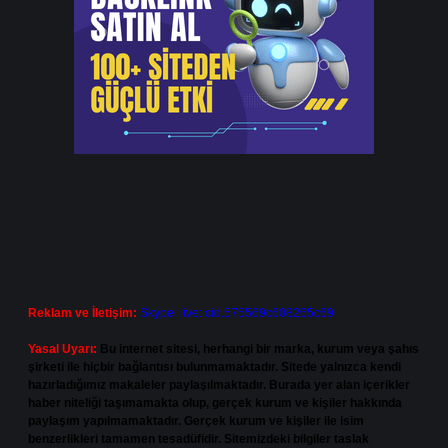
Reklam ve İletişim:
Skype: live:.cid.575569c608265c69
Yasal Uyarı:
Bu internet sitesi, herhangi bir marka, kurum veya şahıs
şirketi ile hiçbir bağlantısı bulunmamaktadır. Sitede yalnızca kendi
hazırladığımız makaleler paylaşılmaktadır. Burada yer alan içerikler
haber niteliği taşımamakta olup, gerçek kurum ve kişiler hakkında
paylaşım yapılmamaktadır. Gerçek kurum ve kişiler ile isim
benzerlikleri tamamen tesadüfidir. Sitemizdeki bilgiler taslak