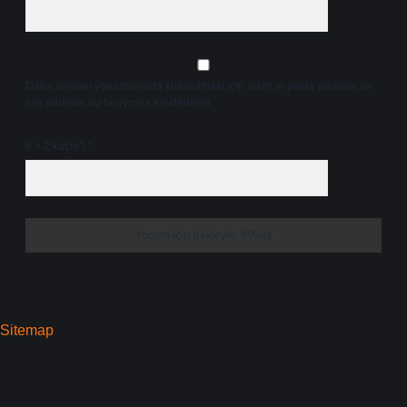
Daha sonraki yorumlarımda kullanılması için adım, e-posta adresim ve
site adresim bu tarayıcıya kaydedilsin.
6 + 2 kaçtır?
*
Sitemap