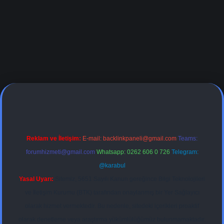
adresi
Reklam ve İletişim:
E-mail:
backlinkpaneli@gmail.com
Teams:
forumhizmeti@gmail.com
Whatsapp: 0262 606 0 726
Telegram:
@karabul
Yasal Uyarı:
Sitemiz, 5651 Sayılı Kanun gereğince Bilgi Teknolojileri
ve İletişim Kurumu (BTK) tarafından onaylanmış bir Yer Sağlayıcı
olarak hizmet vermektedir. Bu nedenle, sitedeki içerikleri proaktif
olarak denetleme veya araştırma yükümlülüğümüz bulunmamaktadır.