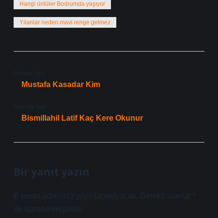
Hangi ünlüler Bodrumda yaşıyor
Yılanlar neden mavi renge gelmez
Önceki Yazı
Mustafa Kasadar Kim
Sonraki Yazı
Bismillahil Latif Kaç Kere Okunur
Bir yanıt yazın
E-posta adresiniz yayınlanmayacak.
Gerekli alanlar
*
ile işaretlenmişlerdir