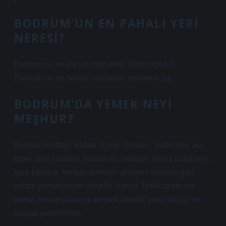
BODRUM’UN EN PAHALI YERI
NERESI?
Bodrum’un en pahalı mahallesi Göktürkbükü.
Bodrum’un en pahalı mahallesi ortalama 10.
BODRUM’DA YEMEK NEYI
MEŞHUR?
Bodrum mutfağı, kabak çiçeği dolması, közlenmiş acı
biber, turp salatası, hardal otu salatası, deniz börülcesi,
taze börülce, kenker dolması ve hatmi salatası gibi
sebze yemekleriyle ünlüdür. Ayrıca, biftek tartar, etli
nohut, lokum pilavı ve keşkek önemli yerel düğün ve
sosyal yemeklerdir.