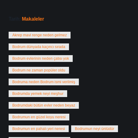
Tarih:
Makaleler
Akrep mavi renge neden gelmez
Bodrum dünyada kaçıncı sırada
Bodrum evlerinin neden çatısı yok
Bodrum ne zaman popüler oldu
Bodruma neden Bodrum ismi verilmiş
Bodrumda yemek neyi meşhur
Bodrumdaki bütün evler neden beyaz
Bodrumun en güzel koyu neresi
Bodrumun en pahalı yeri neresi
Bodrumun neyi ünlüdür