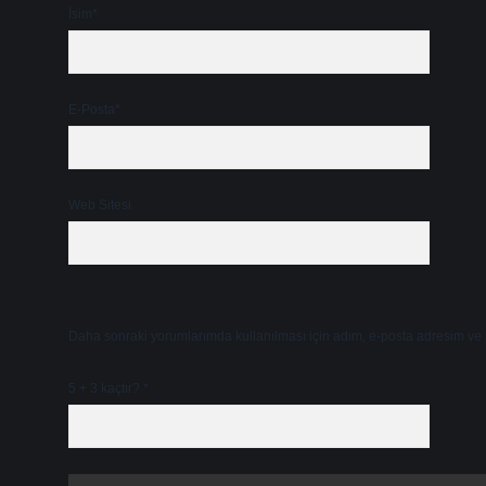
E-Posta*
Web Sitesi
Daha sonraki yorumlarımda kullanılması için adım, e-posta adresim ve s
5 + 3 kaçtır?
*