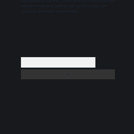
düşündüğünüz içerikleri,
backlinkpanelicomtr@gmail.com
adresine bildirmeniz halinde, ilgili içerikler yasal süre
içerisinde sitemizden kaldırılacaktır.
Arama