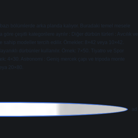
r bazı bölümlerde arka planda kalıyor. Buradaki temel mesele
öre çeşitli kategorilere ayrılır : Diğer dürbün türleri : Avcılık ve
 sahip modeller tercih edilir. Örnekler: 8×42 veya 10×42.
ayanıklı dürbünler kullanılır. Örnek: 7×50. Tiyatro ve Spor
rnek: 4×30. Astronomi : Geniş mercek çapı ve tripoda monte
veya 20×80.
rüşler yazıya
özgünlük
kattı ve onu
farklı
kıldı.