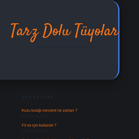
Tarz Dolu Tüyolar
Şıklıkla hayatına renk katan öneriler!
SIDEBAR
ilbet yeni giri
SON YAZILAR
Kuzu kulağı mevsimi ne zaman ?
Ağustos 8, 2026
F3 ne için kullanılır ?
Ağustos 6, 2026