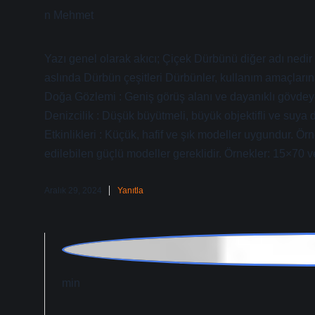
Yazı genel olarak akıcı; Çiçek Dürbünü diğer adı nedi
aslında Dürbün çeşitleri Dürbünler, kullanım amaçlarına g
Doğa Gözlemi : Geniş görüş alanı ve dayanıklı gövdeye
Denizcilik : Düşük büyütmeli, büyük objektifli ve suya d
Etkinlikleri : Küçük, hafif ve şık modeller uygundur. Ö
edilebilen güçlü modeller gereklidir. Örnekler: 15×70 
Aralık 29, 2024
Yanıtla
admin
Zilan Mehmet! Saygıdeğer dostum, sunduğunuz gö
Aralık 29, 2024
Yanıtla