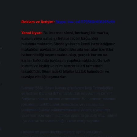
Reklam ve İletişim:
Skype: live:.cid.575569c608265c69
Yasal Uyarı:
Bu internet sitesi, herhangi bir marka,
kurum veya şahıs şirketi ile hiçbir bağlantısı
bulunmamaktadır. Sitede yalnızca kendi hazırladığımız
makaleler paylaşılmaktadır. Burada yer alan içerikler
haber niteliği taşımamakta olup, gerçek kurum ve
kişiler hakkında paylaşım yapılmamaktadır. Gerçek
ı
kurum ve kişiler ile isim benzerlikleri tamamen
tesadüfidir. Sitemizdeki bilgiler taslak halindedir ve
tavsiye niteliği taşımazlar.
Sitemiz, 5651 Sayılı Kanun gereğince Bilgi Teknolojileri
ve İletişim Kurumu (BTK) tarafından onaylanmış bir Yer
Sağlayıcı olarak hizmet vermektedir. Bu nedenle, sitedeki
içerikleri proaktif olarak denetleme veya araştırma
yükümlülüğümüz bulunmamaktadır. Ancak, üyelerimiz
yazdıkları içeriklerin sorumluluğunu taşımakta olup, siteye
üye olarak bu sorumluluğu kabul etmiş sayılırlar.
Hukuka ve yasal düzenlemelere aykırı olduğunu