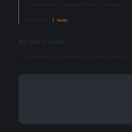
Bir yanıt yazın
E-posta adresiniz yayınlanmayacak.
Gerekli alanlar
*
i
Yorum
İsim*