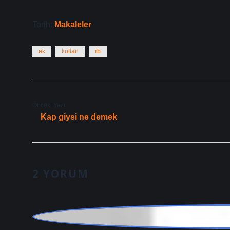
Tarih:
Makaleler
ek
kullan
rb
Önceki Yazı
Kap giysi ne demek
2 YORUM
Zilan Mehmet