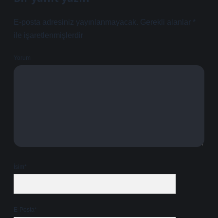
E-posta adresiniz yayınlanmayacak.
Gerekli alanlar
*
ile işaretlenmişlerdir
Yorum
İsim*
E-Posta*