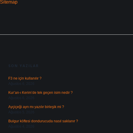
Sitemap
SIDEBAR
SON YAZILAR
F3 ne için kullanılır ?
Ağustos 6, 2026
Kur’an-ı Kerim’de tek geçen isim nedir ?
Ağustos 6, 2026
Ayçiçeği ayrı mı yazılır birleşik mi ?
Ağustos 5, 2026
Bulgur köftesi dondurucuda nasıl saklanır ?
Ağustos 4, 2026