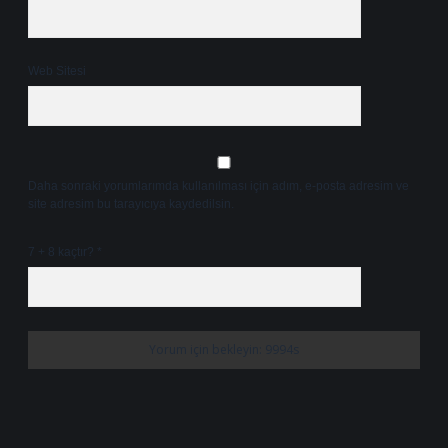
Web Sitesi
Daha sonraki yorumlarımda kullanılması için adım, e-posta adresim ve
site adresim bu tarayıcıya kaydedilsin.
7 + 8 kaçtır?
*