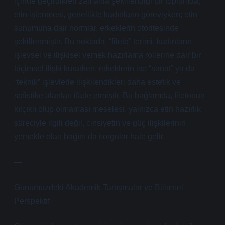
içinde geçirdikleri zamanla şekillendiği bir toplumda,
etin işlenmesi, genellikle kadınların göreviyken; etin
sunumuna dair normlar, erkeklerin otoritesinde
şekillenmiştir. Bu noktada, “fileto” terimi, kadınların
işlevsel ve ilişkisel yemek hazırlama rollerine dair bir
biçimsel ilişki kurarken, erkeklerin ise “sanat” ya da
“teknik” işlevlerle ilişkilendikleri daha estetik ve
sofistike alanları ifade etmiştir. Bu bağlamda, filetonun
kılçıklı olup olmaması meselesi, yalnızca etin hazırlık
süreciyle ilgili değil, cinsiyetin ve güç ilişkilerinin
yemekle olan bağını da sorgular hale gelir.
—
Günümüzdeki Akademik Tartışmalar ve Bilimsel
Perspektif