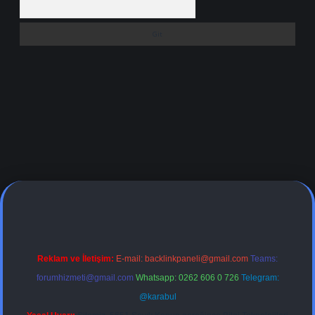
iş adresi
Reklam ve İletişim:
E-mail:
backlinkpaneli@gmail.com
Teams:
forumhizmeti@gmail.com
Whatsapp: 0262 606 0 726
Telegram:
@karabul