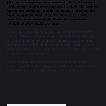
şirketi ile hiçbir bağlantısı bulunmamaktadır. Sitede yalnızca kendi
hazırladığımız makaleler paylaşılmaktadır. Burada yer alan içerikler
haber niteliği taşımamakta olup, gerçek kurum ve kişiler hakkında
paylaşım yapılmamaktadır. Gerçek kurum ve kişiler ile isim
benzerlikleri tamamen tesadüfidir. Sitemizdeki bilgiler taslak
halindedir ve tavsiye niteliği taşımazlar.
Sitemiz, 5651 Sayılı Kanun gereğince Bilgi Teknolojileri ve İletişim
Kurumu (BTK) tarafından onaylanmış bir Yer Sağlayıcı olarak hizmet
vermektedir. Bu nedenle, sitedeki içerikleri proaktif olarak denetleme
veya araştırma yükümlülüğümüz bulunmamaktadır. Ancak, üyelerimiz
yazdıkları içeriklerin sorumluluğunu taşımakta olup, siteye üye olarak bu
sorumluluğu kabul etmiş sayılırlar.
Hukuka ve yasal düzenlemelere aykırı olduğunu düşündüğünüz
içerikleri,
backlinkpanelicomtr@gmail.com
adresine bildirmeniz halinde,
ilgili içerikler yasal süre içerisinde sitemizden kaldırılacaktır.
Arama