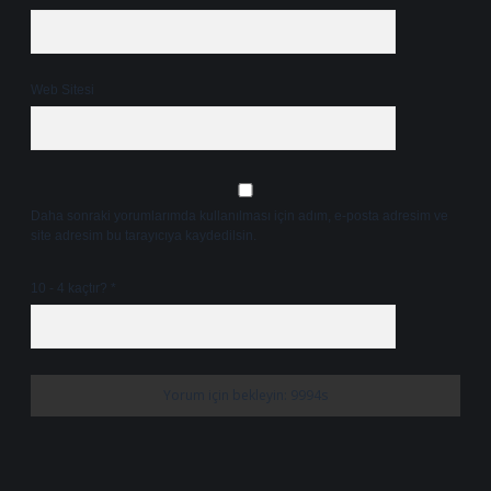
Web Sitesi
Daha sonraki yorumlarımda kullanılması için adım, e-posta adresim ve
site adresim bu tarayıcıya kaydedilsin.
10 - 4 kaçtır?
*