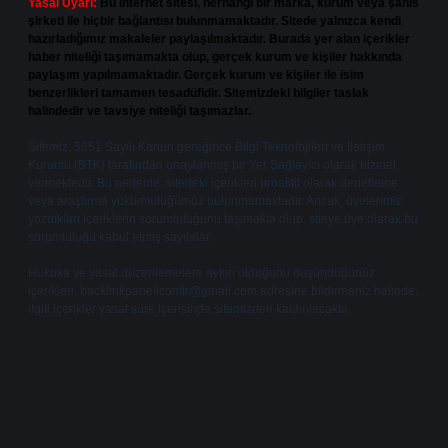
Yasal Uyarı:
Bu internet sitesi, herhangi bir marka, kurum veya şahıs
şirketi ile hiçbir bağlantısı bulunmamaktadır. Sitede yalnızca kendi
hazırladığımız makaleler paylaşılmaktadır. Burada yer alan içerikler
haber niteliği taşımamakta olup, gerçek kurum ve kişiler hakkında
paylaşım yapılmamaktadır. Gerçek kurum ve kişiler ile isim
benzerlikleri tamamen tesadüfidir. Sitemizdeki bilgiler taslak
halindedir ve tavsiye niteliği taşımazlar.
Sitemiz, 5651 Sayılı Kanun gereğince Bilgi Teknolojileri ve İletişim
Kurumu (BTK) tarafından onaylanmış bir Yer Sağlayıcı olarak hizmet
vermektedir. Bu nedenle, sitedeki içerikleri proaktif olarak denetleme
veya araştırma yükümlülüğümüz bulunmamaktadır. Ancak, üyelerimiz
yazdıkları içeriklerin sorumluluğunu taşımakta olup, siteye üye olarak bu
sorumluluğu kabul etmiş sayılırlar.
Hukuka ve yasal düzenlemelere aykırı olduğunu düşündüğünüz
içerikleri,
backlinkpanelicomtr@gmail.com
adresine bildirmeniz halinde,
ilgili içerikler yasal süre içerisinde sitemizden kaldırılacaktır.