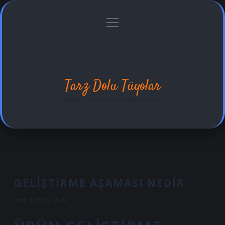
menüyü
Anasayfa
Gizlilik Politikası
Yasal Uyarı
aç
Hakkımızda
Tarz Dolu Tüyolar
Şıklıkla hayatına renk katan öneriler!
GELIŞTIRME AŞAMASI NEDIR
Tarih: Eylül 6, 2025