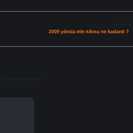
Sonraki Yaz
2009 yılında etin kilosu ne kadardı ?
le işaretlenmişlerdir