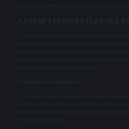
teknolojik çözümler iş piyasasında maaşları aşağı çeke
YAŞAM STANDARTLARINA ET
2025 yılında kadrolu temizlik personeli maaşı, Ankara’d
Ancak şehirdeki kira artışları, temel gıda fiyatları ve u
üzerindeki etkisi değişkenlik gösterebilir. Örneğin ben
istiyorum; maaş yeterli olursa bunu rahatlıkla yapabili
yeniden belirlemek zorunda kalabilirim.
Psikolojik ve Sosyal Boyut
Maaş konusu sadece maddi bir konu değil; psikolojik 
ne kadar sorusuna olumlu yanıt alabilmek, motivasyonu ar
duygusunu pekiştirir. Benim gibi genç bir yetişkin içi
stres seviyesini azaltır.