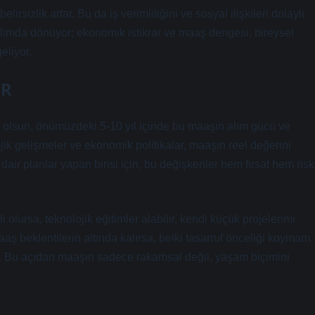
rsizlik artar. Bu da iş verimliliğini ve sosyal ilişkileri dolaylı
 aklımda dönüyor; ekonomik istikrar ve maaş dengesi, bireysel
eliyor.
ER
 olsun, önümüzdeki 5-10 yıl içinde bu maaşın alım gücü ve
ojik gelişmeler ve ekonomik politikalar, maaşın reel değerini
dair planlar yapan birisi için, bu değişkenler hem fırsat hem risk
lursa, teknolojik eğitimler alabilir, kendi küçük projelerimi
aaş beklentilerin altında kalırsa, belki tasarruf önceliği koymam
ir. Bu açıdan maaşın sadece rakamsal değil, yaşam biçimini