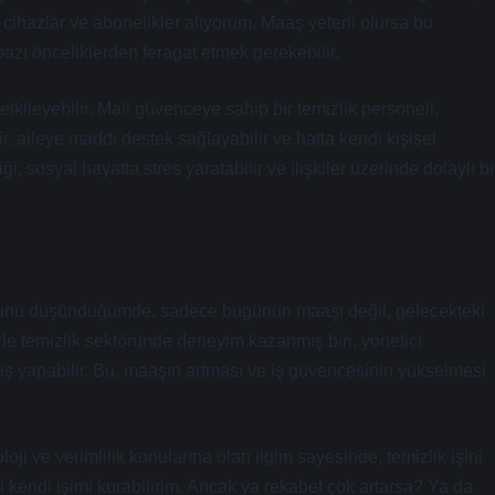
k cihazlar ve abonelikler alıyorum. Maaş yeterli olursa bu
zı önceliklerden feragat etmek gerekebilir.
 etkileyebilir. Mali güvenceye sahip bir temizlik personeli,
ir, aileye maddi destek sağlayabilir ve hatta kendi kişisel
i, sosyal hayatta stres yaratabilir ve ilişkiler üzerinde dolaylı bi
usunu düşündüğümde, sadece bugünün maaşı değil, gelecekteki
çinde temizlik sektöründe deneyim kazanmış biri, yönetici
iş yapabilir. Bu, maaşın artması ve iş güvencesinin yükselmesi
i ve verimlilik konularına olan ilgim sayesinde, temizlik işini
ki kendi işimi kurabilirim. Ancak ya rekabet çok artarsa? Ya da