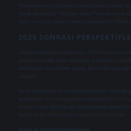
Öte yandan maaş beklentileri karşılanmazsa, kaygı ve beli
olarak etkileyebilir. “Ya şöyle olursa?” sorusu sık sık
huzur ve sosyal yaşamın temel taşlarından biri hâline g
2025 SONRASI PERSPEKTIFL
Kadrolu temizlik personeli maaşı 2025 ne kadar olursa
yaşam üzerindeki etkisi değişebilir. İş piyasası, teknol
belirleyecek ana faktörler olacak. Benim gibi geleceğe 
yaratıyor.
Kendi hayatımdan örnek vermek gerekirse, maaş yeterli o
geliştirebilir ve sosyal yaşamımı sürdürebilirim. Ama m
ve bazı sosyal etkinliklerden feragat etmem gerekebil
belirleyen bir faktör olduğunu görmek önem taşıyor.
Sonuç ve Genel Değerlendirme