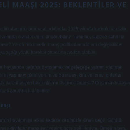
LI MAAŞI 2025: BEKLENTILER VE
litikaları göz önüne alındığında, 2025 yılında kadrolu temizlik
arında olabileceğini öngörebiliriz. Tabii bu, sadece sabit bir
rsa? Ya da hükümetin maaş politikalarında ani değişiklikler
ya aşağı yönlü hareket etmesine neden olabilir.
ehir hayatında bağımsız yaşamak ve geleceğe yatırım yapmak
ikim yapmayı planlıyorum ve bu maaş, kira ve temel giderler
cak ya enflasyon beklentilerin üstünde artarsa? O zaman maaşın
rmek zorunda kalabilirim.
Maaşı
nun hayatımıza etkisi sadece cebimizle sınırlı değil. Günlük
al aktiviteler maaş seviyesine göre şekilleniyor. Örneğin ben,