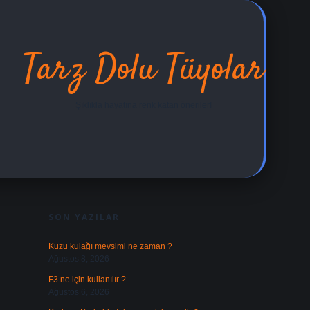
Tarz Dolu Tüyolar
Şıklıkla hayatına renk katan öneriler!
SIDEBAR
ilbet yeni giri
SON YAZILAR
Kuzu kulağı mevsimi ne zaman ?
Ağustos 8, 2026
F3 ne için kullanılır ?
Ağustos 6, 2026