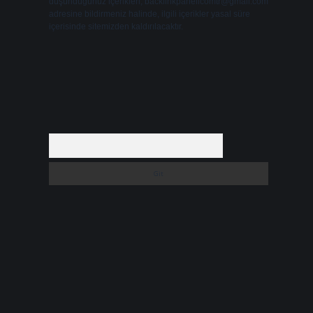
düşündüğünüz içerikleri,
backlinkpanelicomtr@gmail.com
adresine bildirmeniz halinde, ilgili içerikler yasal süre
içerisinde sitemizden kaldırılacaktır.
Arama