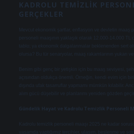
KADROLU TEMIZLIK PERSONE
GERÇEKLER
Mevcut ekonomik şartlar, enflasyon ve devletin maaş po
personeli maaşının yaklaşık olarak 12.000-14.000 TL civ
tablo; ya ekonomik dalgalanmalar beklenenden sert olu
olursa? Bu tür senaryolar, maaş rakamlarının yukarı ve
Benim gibi genç bir yetişkin için bu maaş seviyesi, ş
açısından oldukça önemli. Örneğin, kendi evim için bir
dışında ufak tasarruflar yapmamı mümkün kılabilir. An
alım gücü düşebilir ve planlarımı yeniden gözden geçi
Gündelik Hayat ve Kadrolu Temizlik Personeli 
Kadrolu temizlik personeli maaşı 2025 ne kadar sorusu
yaşamda yaptığımız tercihler, ulaşım, beslenme ve sosy