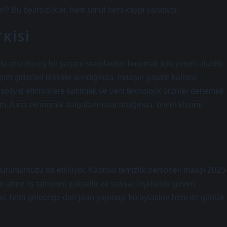
r? Bu belirsizlikler, hem umut hem kaygı yaratıyor.
KISI
a orta düzey bir yaşam standardını korumak için yeterli olabilir.
laşım giderleri dikkate alındığında, maaşın yaşam kalitesi
, sosyal etkinliklere katılmak ve yeni teknolojik ürünler denemek
rim. Ama ekonomik dalgalanmalar arttığında, önceliklerimi
durumumuzu da etkiliyor. Kadrolu temizlik personeli maaşı 2025
tırır, iş tatminini yükseltir ve sosyal ilişkilerde güven
n bu, hem geleceğe dair plan yapmayı kolaylaştırır hem de günlük