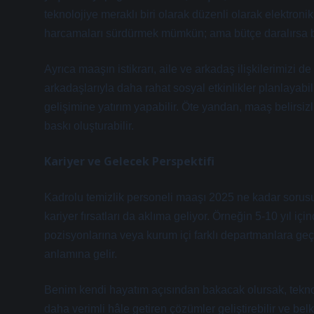
teknolojiye meraklı biri olarak düzenli olarak elektroni
harcamaları sürdürmek mümkün; ama bütçe daralırsa ba
Ayrıca maaşın istikrarı, aile ve arkadaş ilişkilerimizi de
arkadaşlarıyla daha rahat sosyal etkinlikler planlayabil
gelişimine yatırım yapabilir. Öte yandan, maaş belirsizliğ
baskı oluşturabilir.
Kariyer ve Gelecek Perspektifi
Kadrolu temizlik personeli maaşı 2025 ne kadar sor
kariyer fırsatları da aklıma geliyor. Örneğin 5-10 yıl i
pozisyonlarına veya kurum içi farklı departmanlara geç
anlamına gelir.
Benim kendi hayatım açısından bakacak olursak, teknoloj
daha verimli hâle getiren çözümler geliştirebilir ve bel